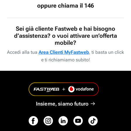
oppure chiama il 146
Sei già cliente Fastweb e hai bisogno
d’assistenza? o vuoi attivare un’offerta
mobile?
Accedi alla tua
Area Clienti MyFastweb
, ti basta un click
e ti richiamiamo subito!
Insieme, siamo futuro