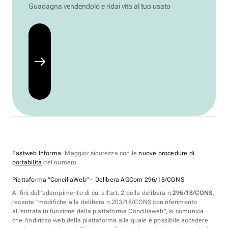
Guadagna vendendolo e ridai vita al tuo usato
Fastweb Informa
: Maggior sicurezza con le
nuove procedure di
portabilità
del numero.
Piattaforma "ConciliaWeb" – Delibera AGCom 296/18/CONS
Ai fini dell'adempimento di cui all'art. 2 della delibera n.
296/18/CONS
,
recante "modifiche alla delibera n.203/18/CONS con riferimento
all'entrata in funzione della piattaforma Conciliaweb", si comunica
che l'indirizzo web della piattaforma alla quale è possibile accedere