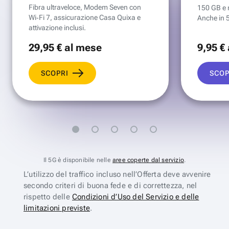
Fibra ultraveloce, Modem Seven con
150 GB e mi
Wi‑Fi 7, assicurazione Casa Quixa e
Anche in 
attivazione inclusi.
29
,95 €
al mese
9
,95 €
SCOPRI
SCOP
Il 5G è disponibile nelle
aree coperte dal servizio
.
L’utilizzo del traffico incluso nell’Offerta deve avvenire
secondo criteri di buona fede e di correttezza, nel
rispetto delle
Condizioni d’Uso del Servizio e delle
limitazioni previste
.