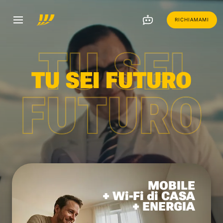
RICHIAMAMI
TU SEI
TU SEI FUTURO
FUTURO
MOBILE
+ Wi-Fi di CASA
+ ENERGIA