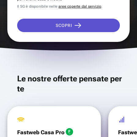
Il 5G è disponibile nelle
aree coperte dal servizio
.
SCOPRI
Le nostre offerte pensate per
te
Fastweb Casa Pro
Fastwe