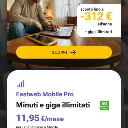
sconto fino a
-312 €
all'anno
+ giga illimitati
SCOPRI
Fastweb Mobile Pro
Minuti e
giga illimitati
11,95
€/mese
per i clienti Casa o Mobile