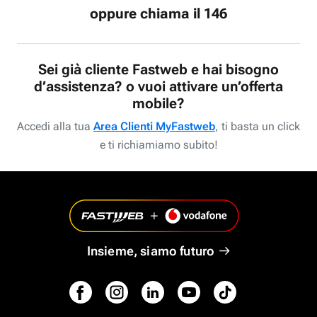
oppure chiama il 146
Sei già cliente Fastweb e hai bisogno
d’assistenza? o vuoi attivare un’offerta
mobile?
Accedi alla tua
Area Clienti MyFastweb
, ti basta un click
e ti richiamiamo subito!
Insieme, siamo futuro