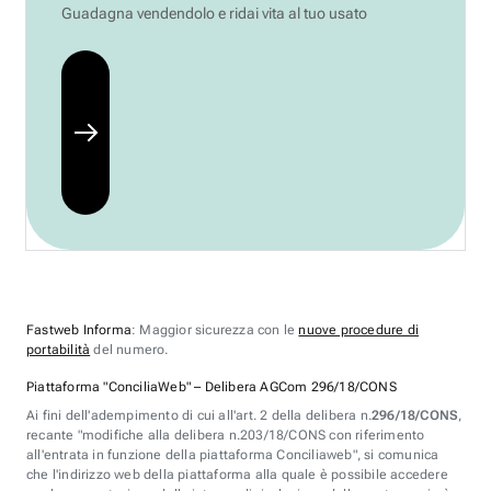
Guadagna vendendolo e ridai vita al tuo usato
Fastweb Informa
: Maggior sicurezza con le
nuove procedure di
portabilità
del numero.
Piattaforma "ConciliaWeb" – Delibera AGCom 296/18/CONS
Ai fini dell'adempimento di cui all'art. 2 della delibera n.
296/18/CONS
,
recante "modifiche alla delibera n.203/18/CONS con riferimento
all'entrata in funzione della piattaforma Conciliaweb", si comunica
che l'indirizzo web della piattaforma alla quale è possibile accedere