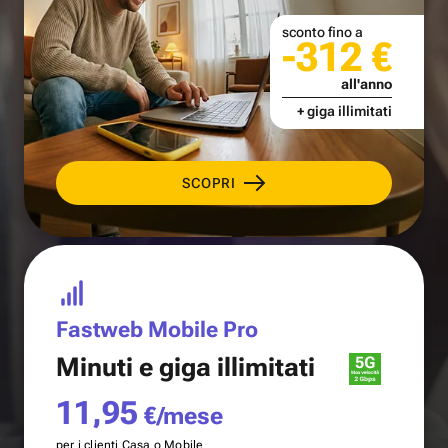
sconto fino a
-312 €
all'anno
+ giga illimitati
SCOPRI
Fastweb Mobile Pro
Minuti e
giga illimitati
11,95
€/mese
per i clienti Casa o Mobile