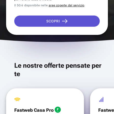
Il 5G è disponibile nelle
aree coperte dal servizio
.
SCOPRI
Le nostre offerte pensate per
te
Fastweb Casa Pro
Fastwe