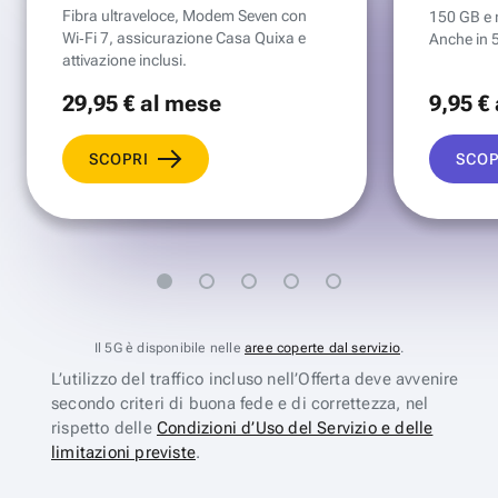
Fibra ultraveloce, Modem Seven con
150 GB e mi
Wi‑Fi 7, assicurazione Casa Quixa e
Anche in 
attivazione inclusi.
29
,95 €
al mese
9
,95 €
SCOPRI
SCOP
Il 5G è disponibile nelle
aree coperte dal servizio
.
L’utilizzo del traffico incluso nell’Offerta deve avvenire
secondo criteri di buona fede e di correttezza, nel
rispetto delle
Condizioni d’Uso del Servizio e delle
limitazioni previste
.