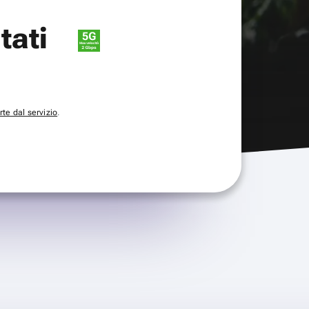
itati
te dal servizio
.