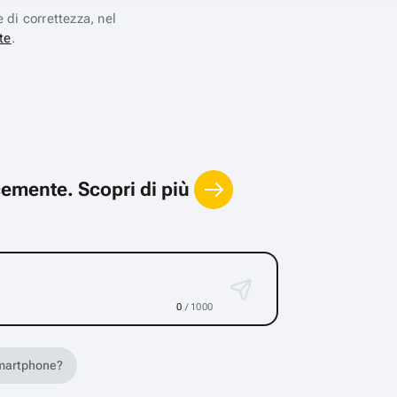
e di correttezza, nel
te
.
locemente.
Scopri di più
0
/ 1000
 smartphone?