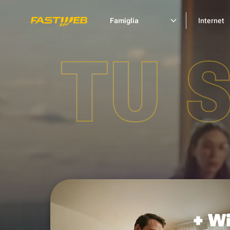
Famiglia
Internet
TU 
+ Wi