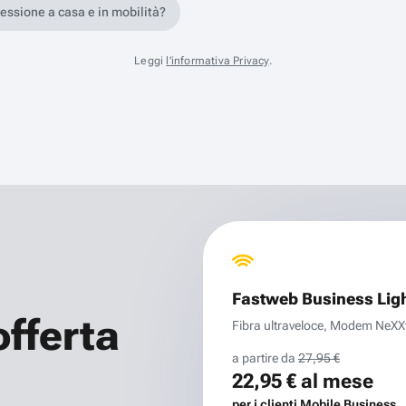
nessione a casa e in mobilità?
Leggi
l'informativa Privacy
.
Fastweb Business Lig
offerta
Fibra ultraveloce, Modem NeXXt 
a partire da
27,95 €
22,95 €
al mese
per i clienti Mobile Business