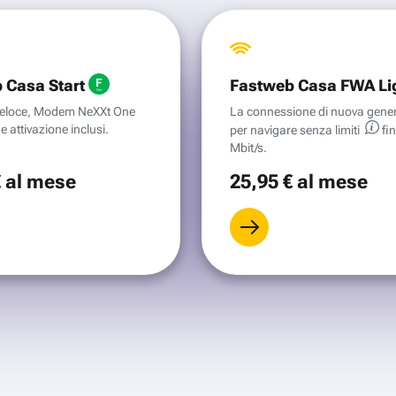
 Casa Start
Fastweb Casa FWA Li
aveloce, Modem NeXXt One
La connessione di nuova gene
e attivazione inclusi.
per navigare senza
limiti
fi
Mbit/s.
€
al mese
25
,95 €
al mese