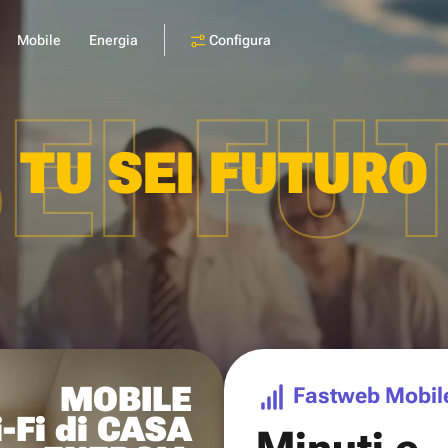
Configura
Mobile
Energia
SEI FU
TU SEI FUTURO
MOBILE
Fastweb Mobil
-Fi di CASA
Minuti e