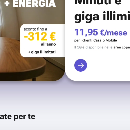
+ ENERGIA
giga illim
sconto fino a
11,95
€/mese
-312 €
per i clienti Casa o Mobile
all'anno
Il 5G è disponibile nelle
aree coper
+ giga illimitati
ate per te