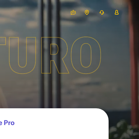
TURO
e Pro