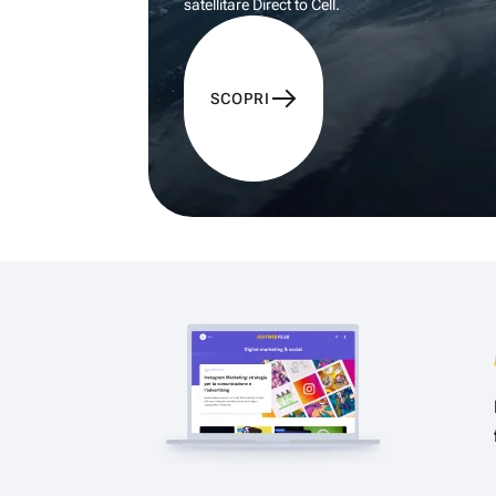
satellitare Direct to Cell.
SCOPRI