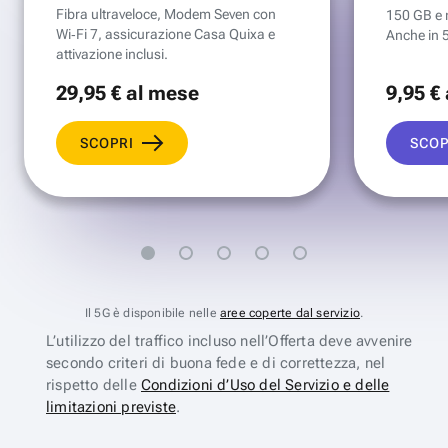
Fibra ultraveloce, Modem Seven con
150 GB e mi
Wi‑Fi 7, assicurazione Casa Quixa e
Anche in 
attivazione inclusi.
29
,95 €
al mese
9
,95 €
SCOPRI
SCOP
Il 5G è disponibile nelle
aree coperte dal servizio
.
L’utilizzo del traffico incluso nell’Offerta deve avvenire
secondo criteri di buona fede e di correttezza, nel
rispetto delle
Condizioni d’Uso del Servizio e delle
limitazioni previste
.