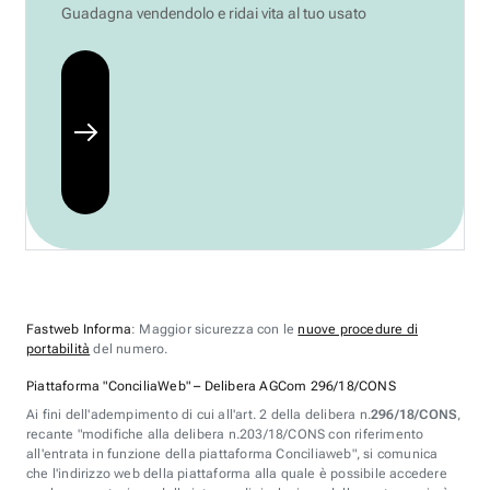
Guadagna vendendolo e ridai vita al tuo usato
Fastweb Informa
: Maggior sicurezza con le
nuove procedure di
portabilità
del numero.
Piattaforma "ConciliaWeb" – Delibera AGCom 296/18/CONS
Ai fini dell'adempimento di cui all'art. 2 della delibera n.
296/18/CONS
,
recante "modifiche alla delibera n.203/18/CONS con riferimento
all'entrata in funzione della piattaforma Conciliaweb", si comunica
che l'indirizzo web della piattaforma alla quale è possibile accedere