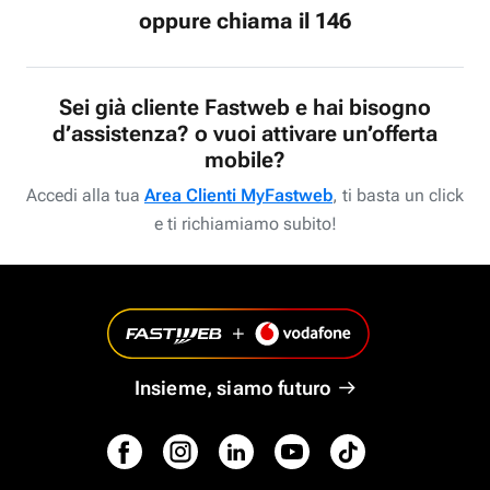
oppure chiama il 146
Sei già cliente Fastweb e hai bisogno
d’assistenza? o vuoi attivare un’offerta
mobile?
Accedi alla tua
Area Clienti MyFastweb
, ti basta un click
e ti richiamiamo subito!
Insieme, siamo futuro