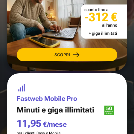
sconto fino a
-312 €
all'anno
+ giga illimitati
SCOPRI
Fastweb Mobile Pro
Minuti e
giga illimitati
11,95
€/mese
per i clienti Casa o Mobile