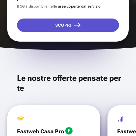
Il 5G è disponibile nelle
aree coperte dal servizio
.
SCOPRI
Le nostre offerte pensate per
te
Fastweb Casa Pro
Fastwe