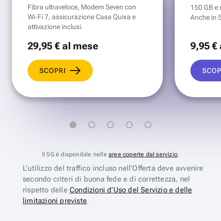
Fibra ultraveloce, Modem Seven con
150 GB e mi
Wi‑Fi 7, assicurazione Casa Quixa e
Anche in 
attivazione inclusi.
29
,95 €
al mese
9
,95 €
SCOPRI
SCOP
Il 5G è disponibile nelle
aree coperte dal servizio
.
L’utilizzo del traffico incluso nell’Offerta deve avvenire
secondo criteri di buona fede e di correttezza, nel
rispetto delle
Condizioni d’Uso del Servizio e delle
limitazioni previste
.