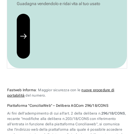
Guadagna vendendolo e ridai vita al tuo usato
Fastweb Informa
: Maggior sicurezza con le
nuove procedure di
portabilità
del numero.
Piattaforma "ConciliaWeb" – Delibera AGCom 296/18/CONS
Ai fini dell'adempimento di cui all'art. 2 della delibera n.
296/18/CONS
,
recante "modifiche alla delibera n.203/18/CONS con riferimento
all'entrata in funzione della piattaforma Conciliaweb", si comunica
che l'indirizzo web della piattaforma alla quale è possibile accedere