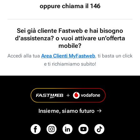
oppure chiama il 146
Sei già cliente Fastweb e hai bisogno
d’assistenza? o vuoi attivare un’offerta
mobile?
Accedi alla tua
Area Clienti MyFastweb
, ti basta un click
e ti richiamiamo subito!
Insieme, siamo futuro