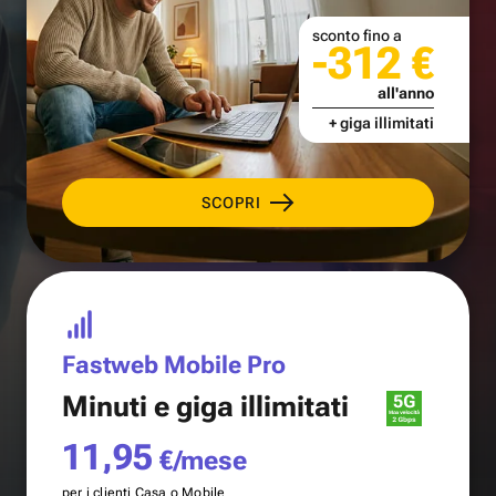
sconto fino a
-312 €
all'anno
+ giga illimitati
SCOPRI
Fastweb Mobile Pro
Minuti e
giga illimitati
11,95
€/mese
per i clienti Casa o Mobile