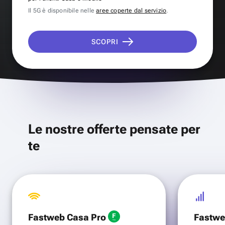
Il 5G è disponibile nelle
aree coperte dal servizio
.
SCOPRI
Le nostre offerte pensate per
te
Fastweb Casa Pro
Fastwe