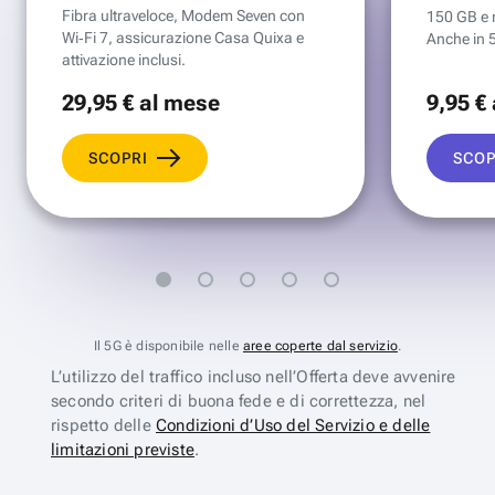
Fibra ultraveloce, Modem Seven con
150 GB e mi
Wi‑Fi 7, assicurazione Casa Quixa e
Anche in 
attivazione inclusi.
29
,95 €
al mese
9
,95 €
SCOPRI
SCOP
Il 5G è disponibile nelle
aree coperte dal servizio
.
L’utilizzo del traffico incluso nell’Offerta deve avvenire
secondo criteri di buona fede e di correttezza, nel
rispetto delle
Condizioni d’Uso del Servizio e delle
limitazioni previste
.