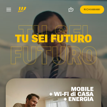
RICHIAMAMI
TU SEI
TU SEI FUTURO
FUTURO
MOBILE
+ Wi-Fi di CASA
+ ENERGIA