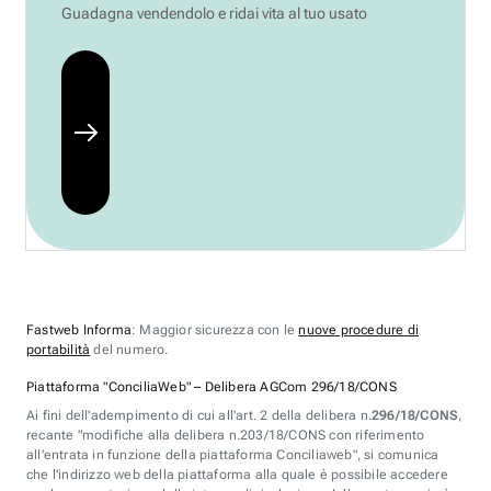
Guadagna vendendolo e ridai vita al tuo usato
Fastweb Informa
: Maggior sicurezza con le
nuove procedure di
portabilità
del numero.
Piattaforma "ConciliaWeb" – Delibera AGCom 296/18/CONS
Ai fini dell'adempimento di cui all'art. 2 della delibera n.
296/18/CONS
,
recante "modifiche alla delibera n.203/18/CONS con riferimento
all'entrata in funzione della piattaforma Conciliaweb", si comunica
che l'indirizzo web della piattaforma alla quale è possibile accedere