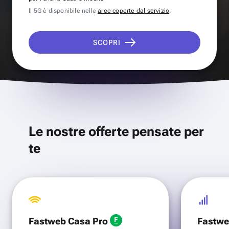
Il 5G è disponibile nelle
aree coperte dal servizio
.
SCOPRI
Le nostre offerte pensate per
te
Fastweb Casa Pro
Fastwe