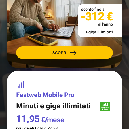
sconto fino a
-312 €
all'anno
+ giga illimitati
SCOPRI
Fastweb Mobile Pro
Minuti e
giga illimitati
11,95
€/mese
per i clienti Casa o Mobile