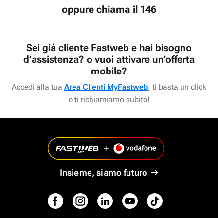
oppure chiama il 146
Sei già cliente Fastweb e hai bisogno
d’assistenza? o vuoi attivare un’offerta
mobile?
Accedi alla tua
Area Clienti MyFastweb
, ti basta un click
e ti richiamiamo subito!
Insieme, siamo futuro