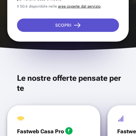
Il 5G è disponibile nelle
aree coperte dal servizio
.
SCOPRI
Le nostre offerte pensate per
te
Fastweb Casa Pro
Fastwe