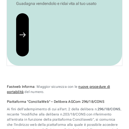
Guadagna vendendolo e ridai vita al tuo usato
Fastweb Informa
: Maggior sicurezza con le
nuove procedure di
portabilità
del numero.
Piattaforma "ConciliaWeb" – Delibera AGCom 296/18/CONS
Ai fini dell'adempimento di cui all'art. 2 della delibera n.
296/18/CONS
,
recante "modifiche alla delibera n.203/18/CONS con riferimento
all'entrata in funzione della piattaforma Conciliaweb", si comunica
che l'indirizzo web della piattaforma alla quale è possibile accedere