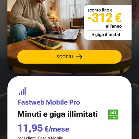
sconto fino a
-312 €
all'anno
+ giga illimitati
SCOPRI
Fastweb Mobile Pro
Minuti e
giga illimitati
11,95
€/mese
per i clienti Casa o Mobile