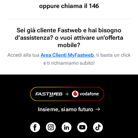
oppure chiama il 146
Sei già cliente Fastweb e hai bisogno
d’assistenza? o vuoi attivare un’offerta
mobile?
Accedi alla tua
Area Clienti MyFastweb
, ti basta un click
e ti richiamiamo subito!
Insieme, siamo futuro