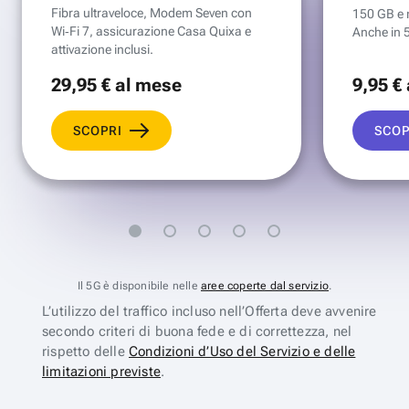
Fibra ultraveloce, Modem Seven con
150 GB e mi
Wi‑Fi 7, assicurazione Casa Quixa e
Anche in 
attivazione inclusi.
29
,95 €
al mese
9
,95 €
SCOPRI
SCOP
Il 5G è disponibile nelle
aree coperte dal servizio
.
L’utilizzo del traffico incluso nell’Offerta deve avvenire
secondo criteri di buona fede e di correttezza, nel
rispetto delle
Condizioni d’Uso del Servizio e delle
limitazioni previste
.