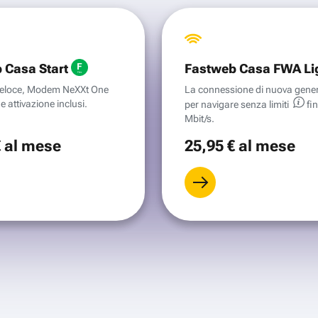
 Casa Start
Fastweb Casa FWA Li
aveloce, Modem NeXXt One
La connessione di nuova gene
e attivazione inclusi.
per navigare senza
limiti
fi
Mbit/s.
€
al mese
25
,95 €
al mese