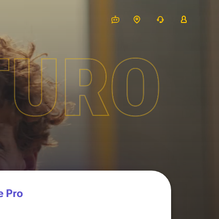
TURO
e Pro