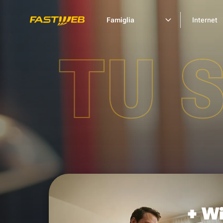
Famiglia
Internet
TU 
+ Wi