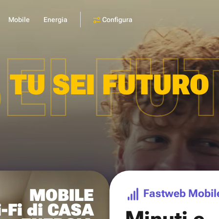
Configura
Mobile
Energia
SEI FU
TU SEI FUTURO
MOBILE
Fastweb Mobil
-Fi di CASA
Minuti e