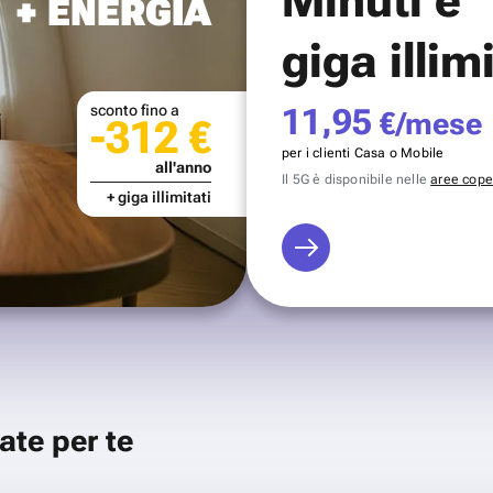
+ ENERGIA
giga illim
sconto fino a
11,95
€/mese
-312 €
per i clienti Casa o Mobile
all'anno
Il 5G è disponibile nelle
aree coper
+ giga illimitati
ate per te