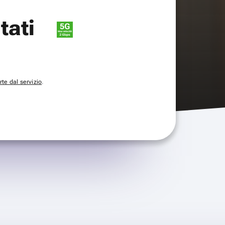
itati
te dal servizio
.