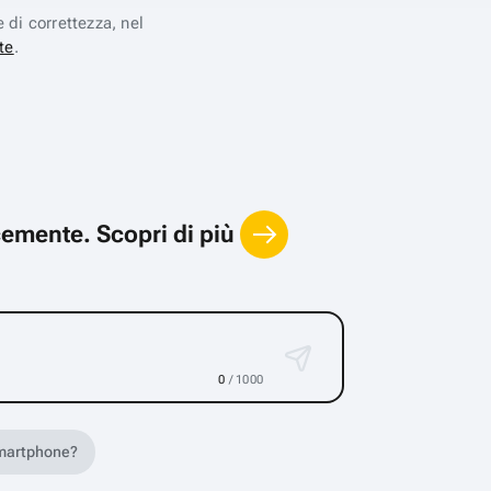
e di correttezza, nel
te
.
locemente.
Scopri di più
0
/ 1000
 smartphone?