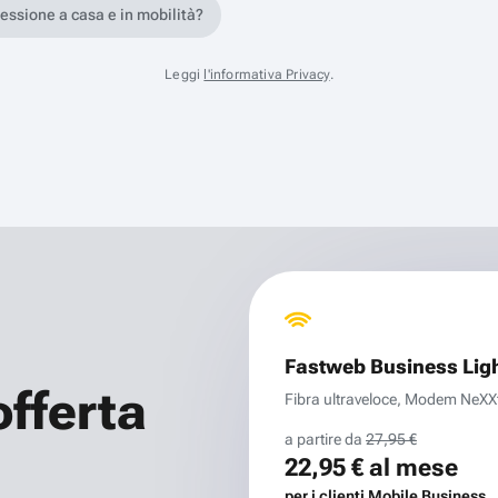
nessione a casa e in mobilità?
Leggi
l'informativa Privacy
.
Fastweb Business Lig
offerta
Fibra ultraveloce, Modem NeXXt 
a partire da
27,95 €
22,95 €
al mese
per i clienti Mobile Business