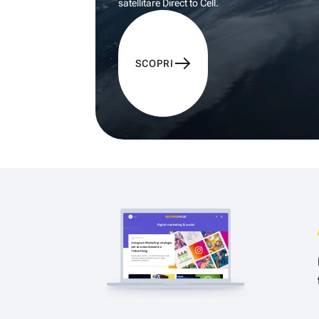
satellitare Direct to Cell.
SCOPRI