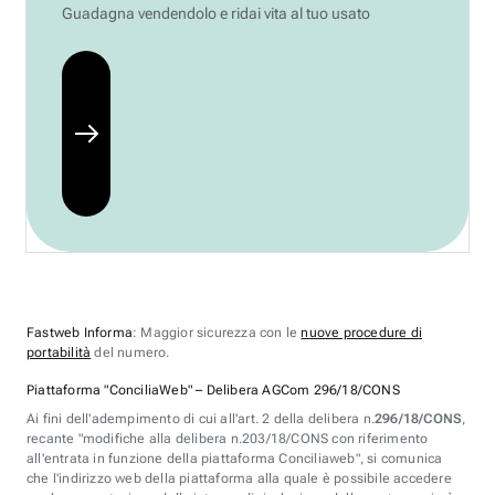
Guadagna vendendolo e ridai vita al tuo usato
Fastweb Informa
: Maggior sicurezza con le
nuove procedure di
portabilità
del numero.
Piattaforma "ConciliaWeb" – Delibera AGCom 296/18/CONS
Ai fini dell'adempimento di cui all'art. 2 della delibera n.
296/18/CONS
,
recante "modifiche alla delibera n.203/18/CONS con riferimento
all'entrata in funzione della piattaforma Conciliaweb", si comunica
che l'indirizzo web della piattaforma alla quale è possibile accedere