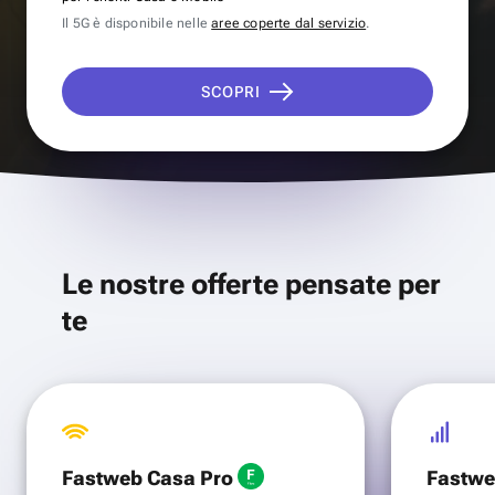
Il 5G è disponibile nelle
aree coperte dal servizio
.
SCOPRI
Le nostre offerte pensate per
te
Fastweb Casa Pro
Fastwe