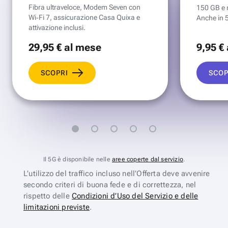
Fibra ultraveloce, Modem Seven con
150 GB e mi
Wi‑Fi 7, assicurazione Casa Quixa e
Anche in 
attivazione inclusi.
29
,95 €
al mese
9
,95 €
SCOPRI
SCOP
Il 5G è disponibile nelle
aree coperte dal servizio
.
L’utilizzo del traffico incluso nell’Offerta deve avvenire
secondo criteri di buona fede e di correttezza, nel
rispetto delle
Condizioni d’Uso del Servizio e delle
limitazioni previste
.