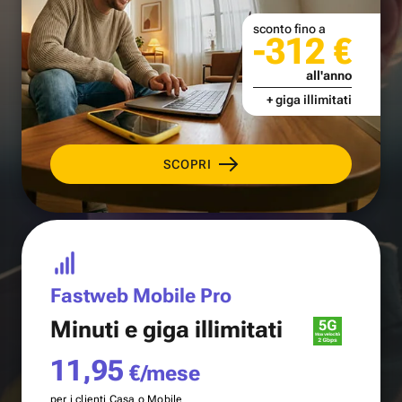
sconto fino a
-312 €
all'anno
+ giga illimitati
SCOPRI
Fastweb Mobile Pro
Minuti e
giga illimitati
11,95
€/mese
per i clienti Casa o Mobile