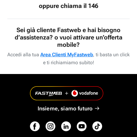
oppure chiama il 146
Sei già cliente Fastweb e hai bisogno
d’assistenza? o vuoi attivare un’offerta
mobile?
Accedi alla tua
Area Clienti MyFastweb
, ti basta un click
e ti richiamiamo subito!
Insieme, siamo futuro