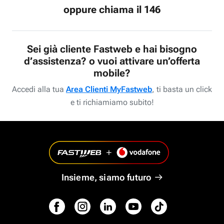
oppure chiama il 146
Sei già cliente Fastweb e hai bisogno
d’assistenza? o vuoi attivare un’offerta
mobile?
Accedi alla tua
Area Clienti MyFastweb
, ti basta un click
e ti richiamiamo subito!
Insieme, siamo futuro