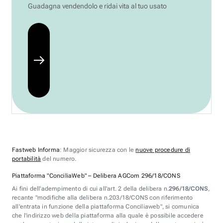
Guadagna vendendolo e ridai vita al tuo usato
Fastweb Informa
: Maggior sicurezza con le
nuove procedure di
portabilità
del numero.
Piattaforma "ConciliaWeb" – Delibera AGCom 296/18/CONS
Ai fini dell'adempimento di cui all'art. 2 della delibera n.
296/18/CONS
,
recante "modifiche alla delibera n.203/18/CONS con riferimento
all'entrata in funzione della piattaforma Conciliaweb", si comunica
che l'indirizzo web della piattaforma alla quale è possibile accedere