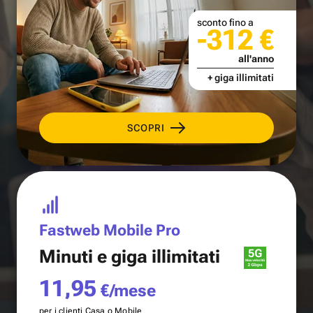
sconto fino a
-312 €
all'anno
+ giga illimitati
SCOPRI
Fastweb Mobile Pro
Minuti e
giga illimitati
11,95
€/mese
per i clienti Casa o Mobile