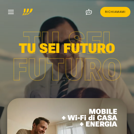
RICHIAMAMI
TU SEI
TU SEI FUTURO
FUTURO
MOBILE
+ Wi-Fi di CASA
+ ENERGIA