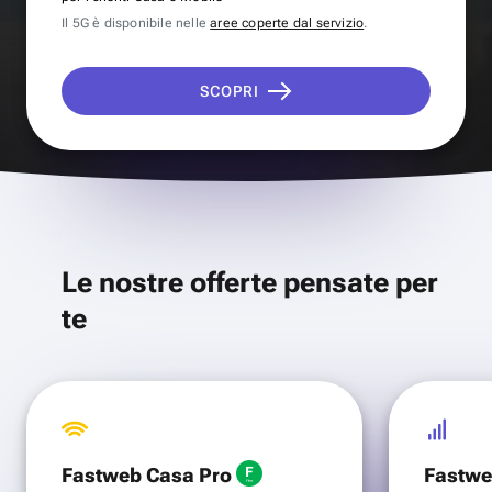
Il 5G è disponibile nelle
aree coperte dal servizio
.
SCOPRI
Le nostre offerte pensate per
te
Fastweb Casa Pro
Fastwe