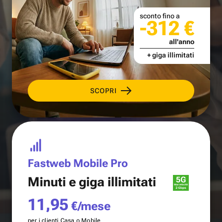
sconto fino a
-312 €
all'anno
+ giga illimitati
SCOPRI
Fastweb Mobile Pro
Minuti e
giga illimitati
11,95
€/mese
per i clienti Casa o Mobile