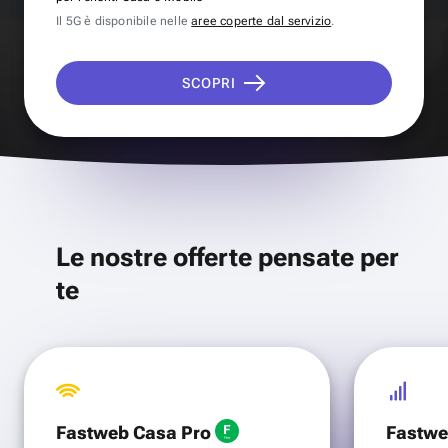
Il 5G è disponibile nelle
aree coperte dal servizio
.
SCOPRI
Le nostre offerte pensate per
te
Fastweb Casa Pro
Fastwe