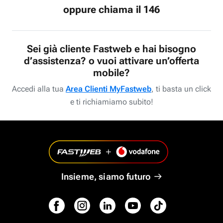
oppure chiama il 146
Sei già cliente Fastweb e hai bisogno
d’assistenza? o vuoi attivare un’offerta
mobile?
Accedi alla tua
Area Clienti MyFastweb
, ti basta un click
e ti richiamiamo subito!
Insieme, siamo futuro