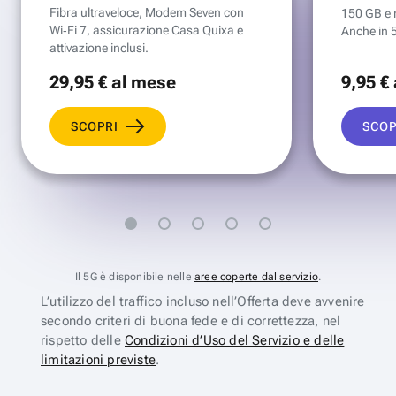
Fibra ultraveloce, Modem Seven con
150 GB e mi
Wi‑Fi 7, assicurazione Casa Quixa e
Anche in 
attivazione inclusi.
29
,95 €
al mese
9
,95 €
SCOPRI
SCOP
Il 5G è disponibile nelle
aree coperte dal servizio
.
L’utilizzo del traffico incluso nell’Offerta deve avvenire
secondo criteri di buona fede e di correttezza, nel
rispetto delle
Condizioni d’Uso del Servizio e delle
limitazioni previste
.