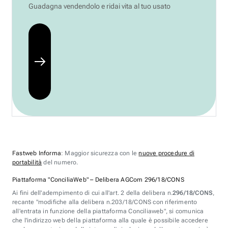
Guadagna vendendolo e ridai vita al tuo usato
Fastweb Informa
: Maggior sicurezza con le
nuove procedure di
portabilità
del numero.
Piattaforma "ConciliaWeb" – Delibera AGCom 296/18/CONS
Ai fini dell'adempimento di cui all'art. 2 della delibera n.
296/18/CONS
,
recante "modifiche alla delibera n.203/18/CONS con riferimento
all'entrata in funzione della piattaforma Conciliaweb", si comunica
che l'indirizzo web della piattaforma alla quale è possibile accedere