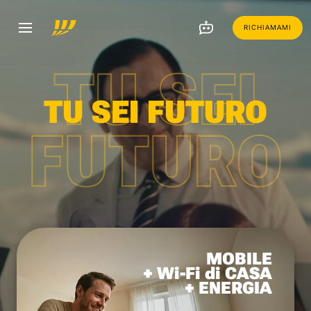
RICHIAMAMI
TU SEI
TU SEI FUTURO
FUTURO
MOBILE
+ Wi-Fi di CASA
+ ENERGIA