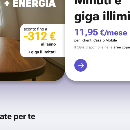
+ ENERGIA
giga illim
sconto fino a
11,95
€/mese
-312 €
per i clienti Casa o Mobile
all'anno
Il 5G è disponibile nelle
aree coper
+ giga illimitati
ate per te