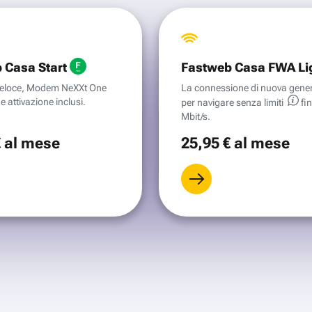
 Casa Start
Fastweb Casa FWA Li
aveloce, Modem NeXXt One
La connessione di nuova gene
e attivazione inclusi.
per navigare senza
limiti
fi
Mbit/s.
€
al mese
25
,95 €
al mese