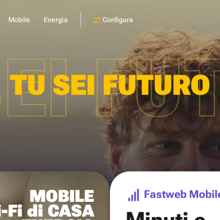
Configura
Mobile
Energia
SEI FU
TU SEI FUTURO
MOBILE
Fastweb Mobil
-Fi di CASA
Minuti e