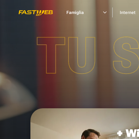
Famiglia
Internet
TU 
+ Wi