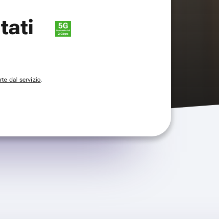
itati
te dal servizio
.