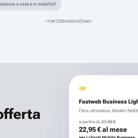
nessione a casa e in mobilità?
Leggi
l'informativa Privacy
.
Fastweb Business Lig
offerta
Fibra ultraveloce, Modem NeXXt 
a partire da
27,95 €
22,95 €
al mese
per i clienti Mobile Business