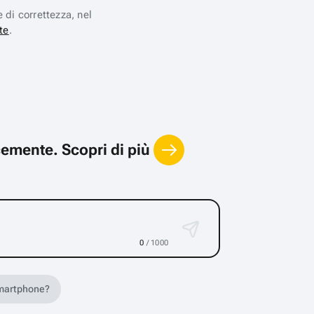
e di correttezza, nel
te
.
locemente.
Scopri di più
0
/ 1000
 smartphone?