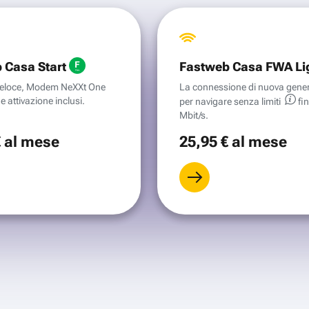
 Casa Start
Fastweb Casa FWA Li
aveloce, Modem NeXXt One
La connessione di nuova gene
e attivazione inclusi.
per navigare senza
limiti
fi
Mbit/s.
€
al mese
25
,95 €
al mese