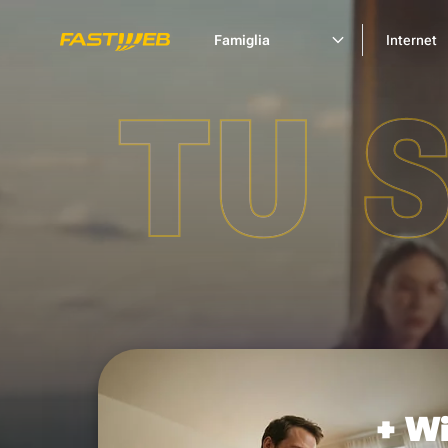
Famiglia
Internet
TU 
+ Wi