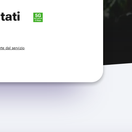
itati
te dal servizio
.