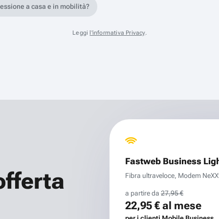
nessione a casa e in mobilità?
Leggi
l'informativa Privacy
.
Fastweb Business Lig
offerta
Fibra ultraveloce, Modem NeXXt 
a partire da
27,95 €
22,95 €
al mese
per i clienti Mobile Business