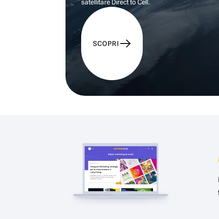
satellitare Direct to Cell.
SCOPRI