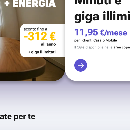
+ ENERGIA
giga illim
sconto fino a
11,95
€/mese
-312 €
per i clienti Casa o Mobile
all'anno
Il 5G è disponibile nelle
aree coper
+ giga illimitati
ate per te