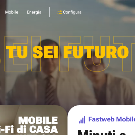
Configura
Mobile
Energia
SEI FU
TU SEI FUTURO
MOBILE
Fastweb Mobil
-Fi di CASA
Minuti e