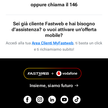
oppure chiama il 146
Sei già cliente Fastweb e hai bisogno
d’assistenza? o vuoi attivare un’offerta
mobile?
Accedi alla tua
Area Clienti MyFastweb
, ti basta un click
e ti richiamiamo subito!
Insieme, siamo futuro