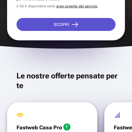
Il 5G è disponibile nelle
aree coperte dal servizio
.
SCOPRI
Le nostre offerte pensate per
te
Fastweb Casa Pro
Fastwe