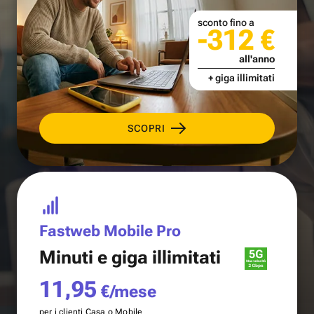
sconto fino a
-312 €
all'anno
+ giga illimitati
SCOPRI
Fastweb Mobile Pro
Minuti e
giga illimitati
11,95
€/mese
per i clienti Casa o Mobile