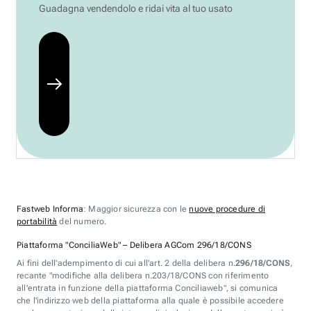
Guadagna vendendolo e ridai vita al tuo usato
Fastweb Informa
: Maggior sicurezza con le
nuove procedure di
portabilità
del numero.
Piattaforma "ConciliaWeb" – Delibera AGCom 296/18/CONS
Ai fini dell'adempimento di cui all'art. 2 della delibera n.
296/18/CONS
,
recante "modifiche alla delibera n.203/18/CONS con riferimento
all'entrata in funzione della piattaforma Conciliaweb", si comunica
che l'indirizzo web della piattaforma alla quale è possibile accedere