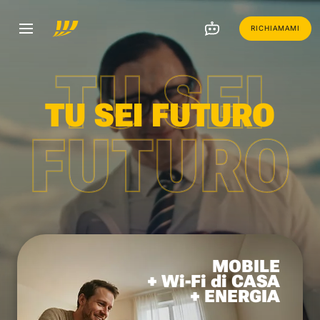
RICHIAMAMI
TU SEI
TU SEI FUTURO
FUTURO
MOBILE
+ Wi-Fi di CASA
+ ENERGIA