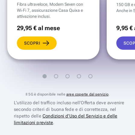
Fibra ultraveloce, Modem Seven con
150 GB e mi
Wi‑Fi 7, assicurazione Casa Quixa e
Anche in 
attivazione inclusi.
29
,95 €
al mese
9
,95 €
SCOPRI
SCOP
Il 5G è disponibile nelle
aree coperte dal servizio
.
L’utilizzo del traffico incluso nell’Offerta deve avvenire
secondo criteri di buona fede e di correttezza, nel
rispetto delle
Condizioni d’Uso del Servizio e delle
limitazioni previste
.