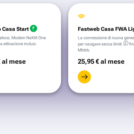
 Casa Start
Fastweb Casa FWA Li
aveloce, Modem NeXXt One
La connessione di nuova gene
e attivazione inclusi.
per navigare senza
limiti
fi
Mbit/s.
€
al mese
25
,95 €
al mese