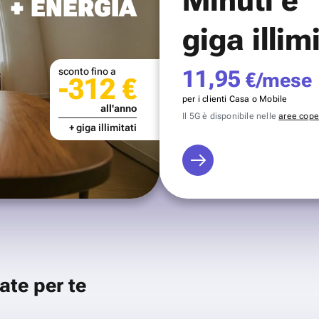
+ ENERGIA
giga illim
sconto fino a
11,95
€/mese
-312 €
per i clienti Casa o Mobile
all'anno
Il 5G è disponibile nelle
aree coper
+ giga illimitati
ate per te