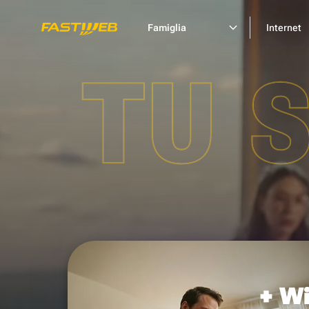
Famiglia
Internet
TU 
+ Wi