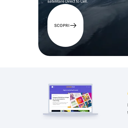
satellitare Direct to Cell.
SCOPRI