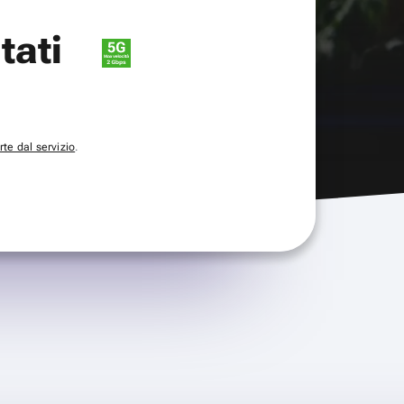
itati
te dal servizio
.