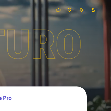
TURO
e Pro