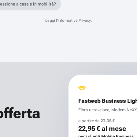
nessione a casa e in mobilità?
Leggi
l'informativa Privacy
.
Fastweb Business Lig
offerta
Fibra ultraveloce, Modem NeXXt 
a partire da
27,95 €
22,95 €
al mese
per i clienti Mobile Business