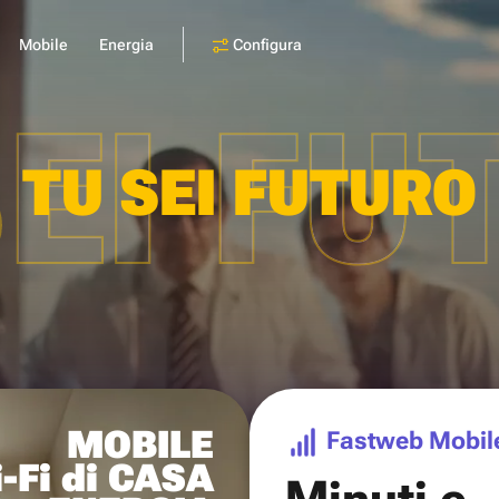
Configura
Mobile
Energia
SEI FU
TU SEI FUTURO
MOBILE
Fastweb Mobil
-Fi di CASA
Minuti e