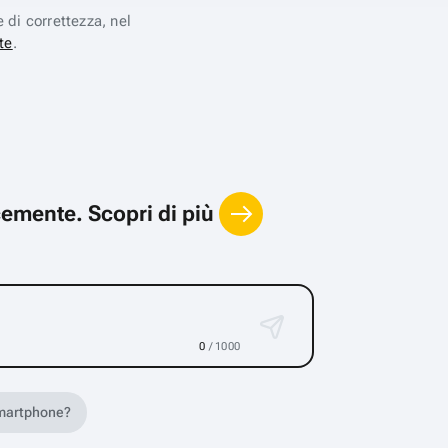
e di correttezza, nel
te
.
locemente.
Scopri di più
0
/ 1000
 smartphone?