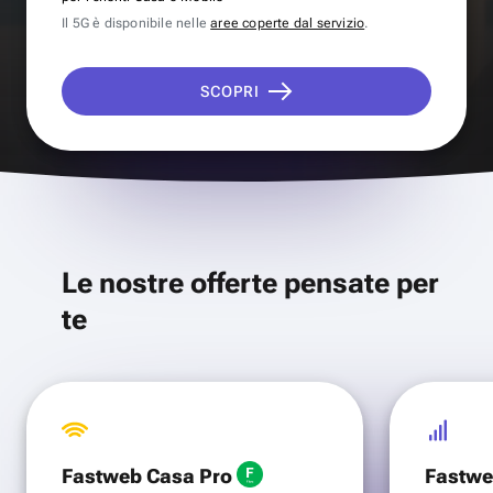
Il 5G è disponibile nelle
aree coperte dal servizio
.
SCOPRI
Le nostre offerte pensate per
te
Fastweb Casa Pro
Fastwe