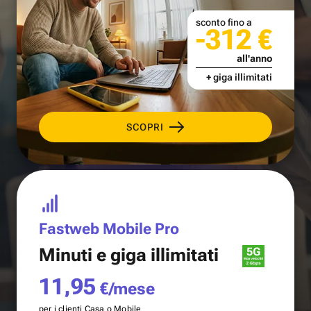
sconto fino a
-312 €
all'anno
+ giga illimitati
SCOPRI
Fastweb Mobile Pro
Minuti e
giga illimitati
11,95
€/mese
per i clienti Casa o Mobile