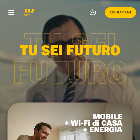
RICHIAMAMI
TU SEI
TU SEI FUTURO
FUTURO
MOBILE
+ Wi-Fi di CASA
+ ENERGIA