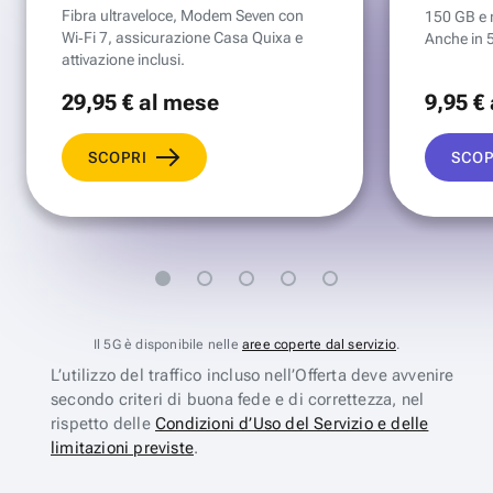
Fibra ultraveloce, Modem Seven con
150 GB e mi
Wi‑Fi 7, assicurazione Casa Quixa e
Anche in 
attivazione inclusi.
29
,95 €
al mese
9
,95 €
SCOPRI
SCOP
Il 5G è disponibile nelle
aree coperte dal servizio
.
L’utilizzo del traffico incluso nell’Offerta deve avvenire
secondo criteri di buona fede e di correttezza, nel
rispetto delle
Condizioni d’Uso del Servizio e delle
limitazioni previste
.