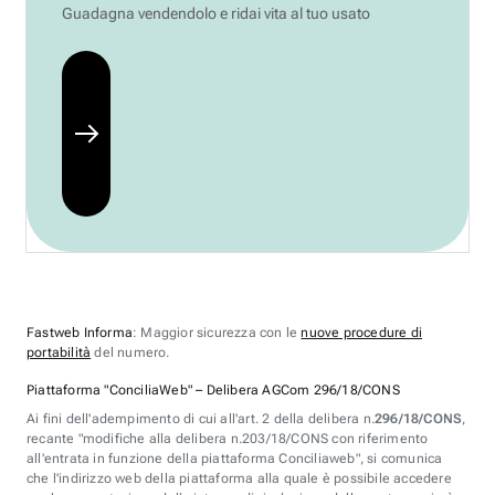
Guadagna vendendolo e ridai vita al tuo usato
Fastweb Informa
: Maggior sicurezza con le
nuove procedure di
portabilità
del numero.
Piattaforma "ConciliaWeb" – Delibera AGCom 296/18/CONS
Ai fini dell'adempimento di cui all'art. 2 della delibera n.
296/18/CONS
,
recante "modifiche alla delibera n.203/18/CONS con riferimento
all'entrata in funzione della piattaforma Conciliaweb", si comunica
che l'indirizzo web della piattaforma alla quale è possibile accedere