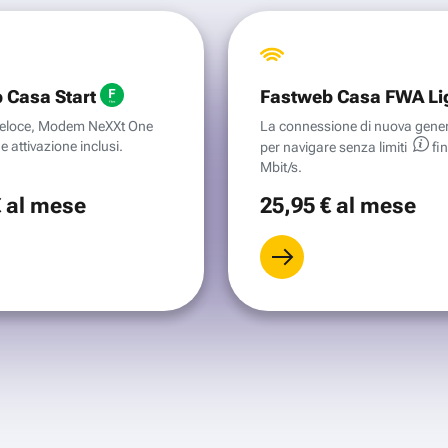
 Casa Start
Fastweb Casa FWA Li
aveloce, Modem NeXXt One
La connessione di nuova gene
e attivazione inclusi.
per navigare senza
limiti
fi
Mbit/s.
€
al mese
25
,95 €
al mese