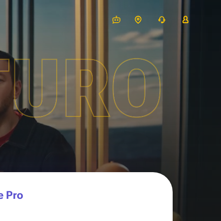
TURO
e Pro