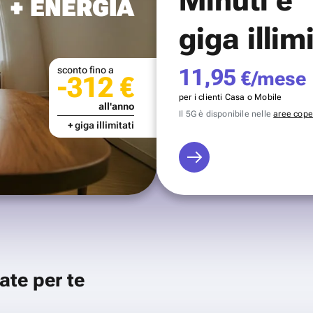
+ ENERGIA
giga illim
sconto fino a
11,95
€/mese
-312 €
per i clienti Casa o Mobile
all'anno
Il 5G è disponibile nelle
aree coper
+ giga illimitati
ate per te