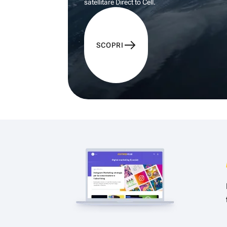
satellitare Direct to Cell.
SCOPRI