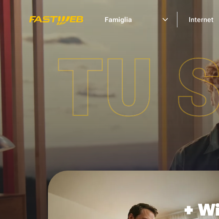
Famiglia
Internet
TU 
+ Wi