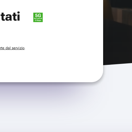
itati
te dal servizio
.