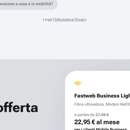
nessione a casa e in mobilità?
Leggi
l'informativa Privacy
.
Fastweb Business Lig
offerta
Fibra ultraveloce, Modem NeXXt 
a partire da
27,95 €
22,95 €
al mese
per i clienti Mobile Business