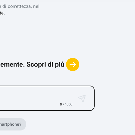
e di correttezza, nel
te
.
locemente.
Scopri di più
0
/ 1000
 smartphone?