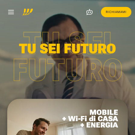
RICHIAMAMI
TU SEI
TU SEI FUTURO
FUTURO
MOBILE
+ Wi-Fi di CASA
+ ENERGIA