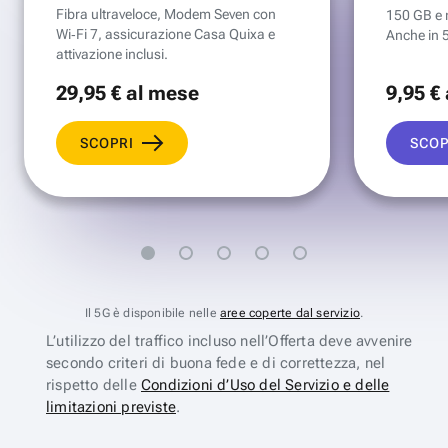
Fibra ultraveloce, Modem Seven con
150 GB e mi
Wi‑Fi 7, assicurazione Casa Quixa e
Anche in 
attivazione inclusi.
29
,95 €
al mese
9
,95 €
SCOPRI
SCOP
Il 5G è disponibile nelle
aree coperte dal servizio
.
L’utilizzo del traffico incluso nell’Offerta deve avvenire
secondo criteri di buona fede e di correttezza, nel
rispetto delle
Condizioni d’Uso del Servizio e delle
limitazioni previste
.