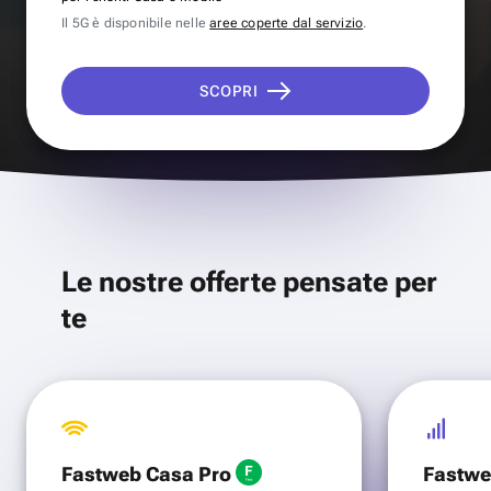
Il 5G è disponibile nelle
aree coperte dal servizio
.
SCOPRI
Le nostre offerte pensate per
te
Fastweb Casa Pro
Fastwe