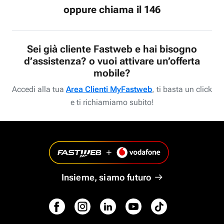
oppure chiama il 146
Sei già cliente Fastweb e hai bisogno
d’assistenza? o vuoi attivare un’offerta
mobile?
Accedi alla tua
Area Clienti MyFastweb
, ti basta un click
e ti richiamiamo subito!
Insieme, siamo futuro