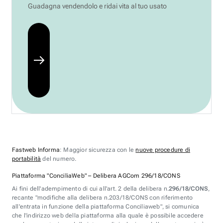
Guadagna vendendolo e ridai vita al tuo usato
Fastweb Informa
: Maggior sicurezza con le
nuove procedure di
portabilità
del numero.
Piattaforma "ConciliaWeb" – Delibera AGCom 296/18/CONS
Ai fini dell'adempimento di cui all'art. 2 della delibera n.
296/18/CONS
,
recante "modifiche alla delibera n.203/18/CONS con riferimento
all'entrata in funzione della piattaforma Conciliaweb", si comunica
che l'indirizzo web della piattaforma alla quale è possibile accedere