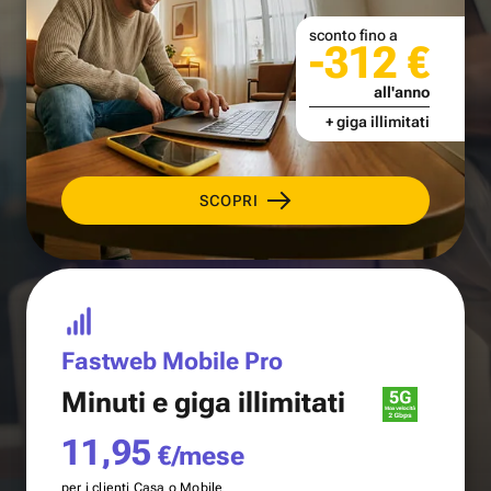
sconto fino a
-312 €
all'anno
+ giga illimitati
SCOPRI
Fastweb Mobile Pro
Minuti e
giga illimitati
11,95
€/mese
per i clienti Casa o Mobile