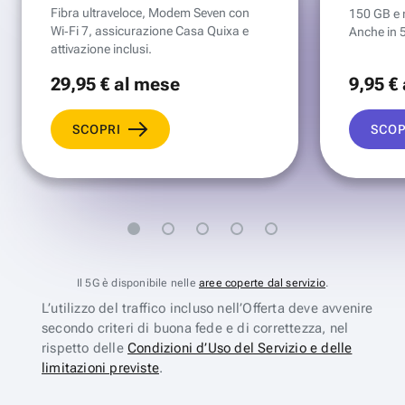
Fibra ultraveloce, Modem Seven con
150 GB e mi
Wi‑Fi 7, assicurazione Casa Quixa e
Anche in 
attivazione inclusi.
29
,95 €
al mese
9
,95 €
SCOPRI
SCOP
Il 5G è disponibile nelle
aree coperte dal servizio
.
L’utilizzo del traffico incluso nell’Offerta deve avvenire
secondo criteri di buona fede e di correttezza, nel
rispetto delle
Condizioni d’Uso del Servizio e delle
limitazioni previste
.