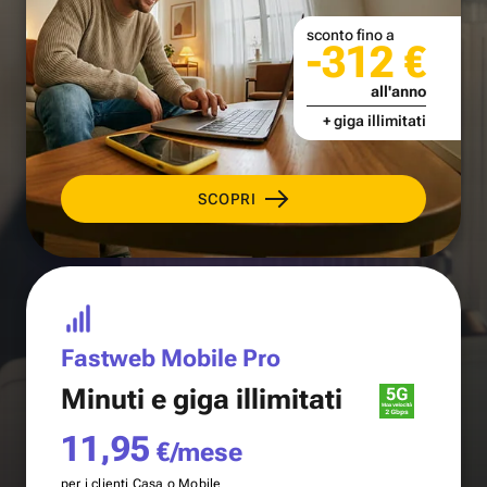
sconto fino a
-312 €
all'anno
+ giga illimitati
SCOPRI
Fastweb Mobile Pro
Minuti e
giga illimitati
11,95
€/mese
per i clienti Casa o Mobile