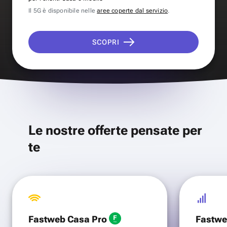
Il 5G è disponibile nelle
aree coperte dal servizio
.
SCOPRI
Le nostre offerte pensate per
te
Fastweb Casa Pro
Fastwe