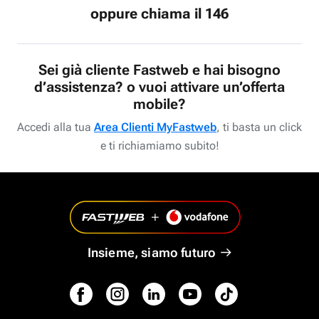
oppure chiama il 146
Sei già cliente Fastweb e hai bisogno
d’assistenza? o vuoi attivare un’offerta
mobile?
Accedi alla tua
Area Clienti MyFastweb
, ti basta un click
e ti richiamiamo subito!
Insieme, siamo futuro