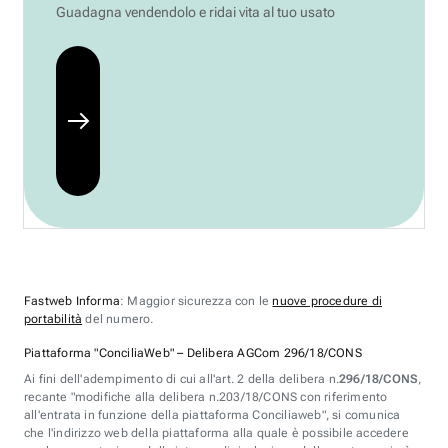
Guadagna vendendolo e ridai vita al tuo usato
Fastweb Informa
: Maggior sicurezza con le
nuove procedure di
portabilità
del numero.
Piattaforma "ConciliaWeb" – Delibera AGCom 296/18/CONS
Ai fini dell'adempimento di cui all'art. 2 della delibera n.
296/18/CONS
,
recante "modifiche alla delibera n.203/18/CONS con riferimento
all'entrata in funzione della piattaforma Conciliaweb", si comunica
che l'indirizzo web della piattaforma alla quale è possibile accedere