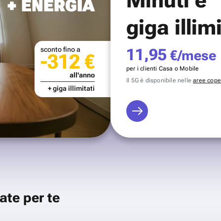
+ ENERGIA
giga illim
sconto fino a
11,95
€/mese
-312 €
per i clienti Casa o Mobile
all'anno
Il 5G è disponibile nelle
aree coper
+ giga illimitati
ate per te