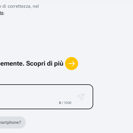
e di correttezza, nel
te
.
locemente.
Scopri di più
0
/ 1000
 smartphone?