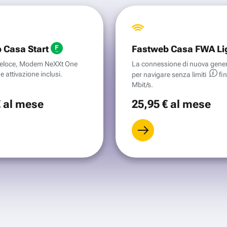
 Casa Start
Fastweb Casa FWA Li
aveloce, Modem NeXXt One
La connessione di nuova gene
e attivazione inclusi.
per navigare senza
limiti
fi
Mbit/s.
€
al mese
25
,95 €
al mese