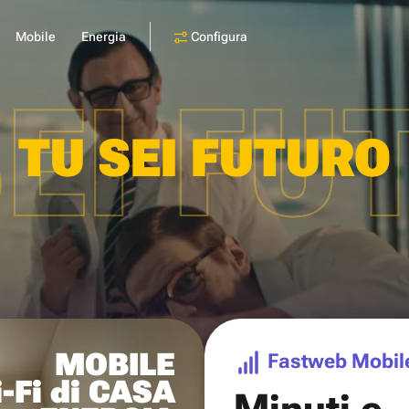
Configura
Mobile
Energia
SEI FU
TU SEI FUTURO
MOBILE
Fastweb Mobil
-Fi di CASA
Minuti e