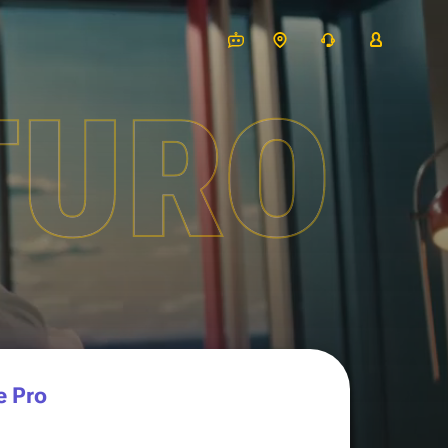
TURO
e Pro