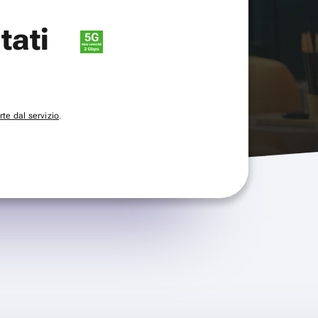
itati
te dal servizio
.