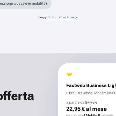
nessione a casa e in mobilità?
Leggi
l'informativa Privacy
.
Fastweb Business Lig
offerta
Fibra ultraveloce, Modem NeXXt 
a partire da
27,95 €
22,95 €
al mese
per i clienti Mobile Business