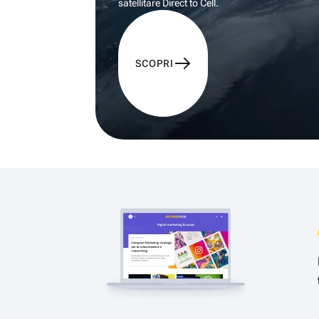
satellitare Direct to Cell.
SCOPRI