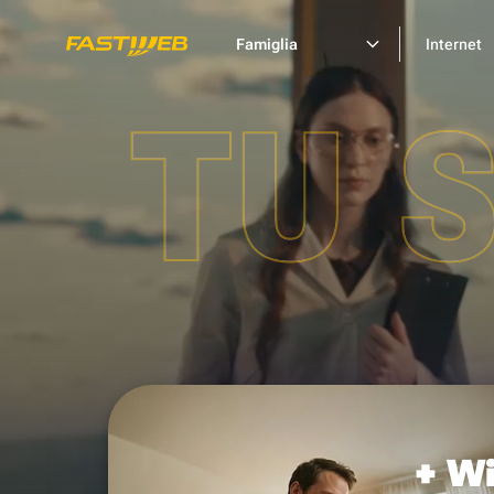
Famiglia
Internet
TU 
+ Wi