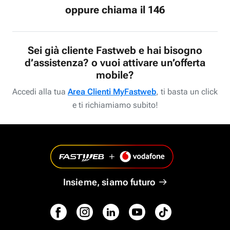
oppure chiama il 146
Sei già cliente Fastweb e hai bisogno
d’assistenza? o vuoi attivare un’offerta
mobile?
Accedi alla tua
Area Clienti MyFastweb
, ti basta un click
e ti richiamiamo subito!
Insieme, siamo futuro