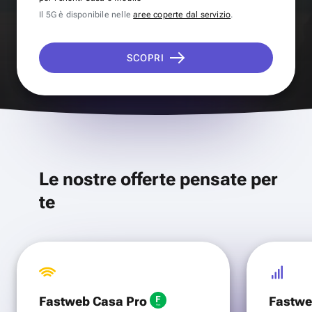
Il 5G è disponibile nelle
aree coperte dal servizio
.
SCOPRI
Le nostre offerte pensate per
te
Fastweb Casa Pro
Fastwe