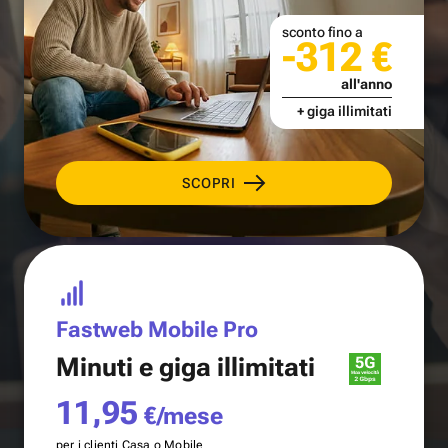
sconto fino a
-312 €
all'anno
+ giga illimitati
SCOPRI
Fastweb Mobile Pro
Minuti e
giga illimitati
11,95
€/mese
per i clienti Casa o Mobile