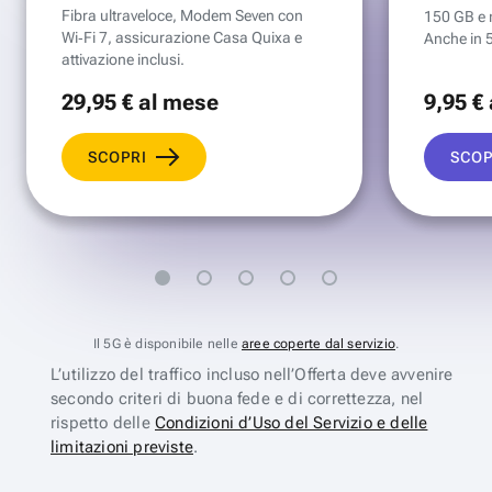
Fibra ultraveloce, Modem Seven con
150 GB e mi
Wi‑Fi 7, assicurazione Casa Quixa e
Anche in 
attivazione inclusi.
29
,95 €
al mese
9
,95 €
SCOPRI
SCOP
Il 5G è disponibile nelle
aree coperte dal servizio
.
L’utilizzo del traffico incluso nell’Offerta deve avvenire
secondo criteri di buona fede e di correttezza, nel
rispetto delle
Condizioni d’Uso del Servizio e delle
limitazioni previste
.