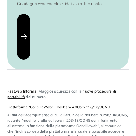
Guadagna vendendolo e ridai vita al tuo usato
Fastweb Informa
: Maggior sicurezza con le
nuove procedure di
portabilità
del numero.
Piattaforma "ConciliaWeb" – Delibera AGCom 296/18/CONS
Ai fini dell'adempimento di cui all'art. 2 della delibera n.
296/18/CONS
,
recante "modifiche alla delibera n.203/18/CONS con riferimento
all'entrata in funzione della piattaforma Conciliaweb", si comunica
che l'indirizzo web della piattaforma alla quale è possibile accedere