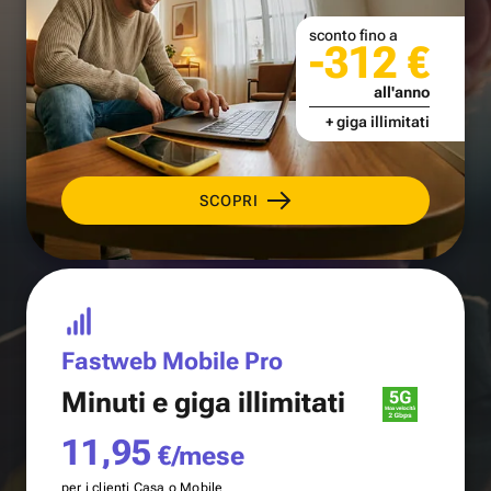
sconto fino a
-312 €
all'anno
+ giga illimitati
SCOPRI
Fastweb Mobile Pro
Minuti e
giga illimitati
11,95
€/mese
per i clienti Casa o Mobile