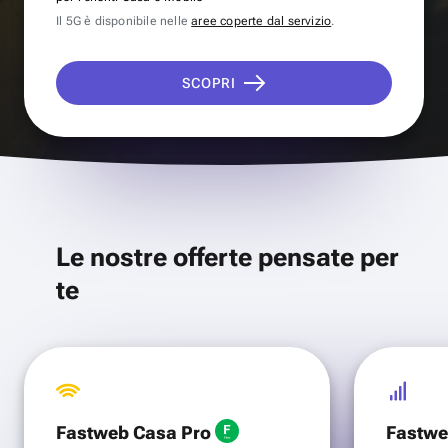
Il 5G è disponibile nelle
aree coperte dal servizio
.
SCOPRI
Le nostre offerte pensate per
te
Fastweb Casa Pro
Fastwe