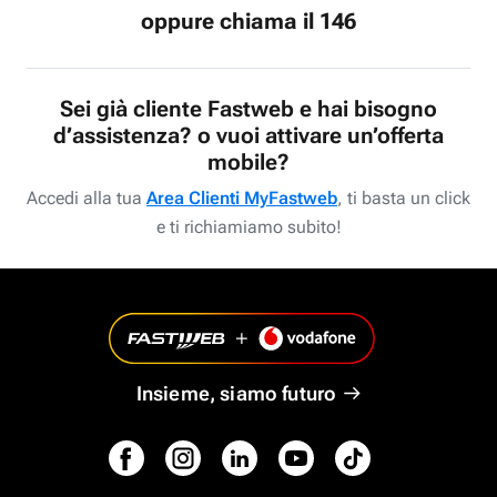
oppure chiama il 146
Sei già cliente Fastweb e hai bisogno
d’assistenza? o vuoi attivare un’offerta
mobile?
Accedi alla tua
Area Clienti MyFastweb
, ti basta un click
e ti richiamiamo subito!
Insieme, siamo futuro