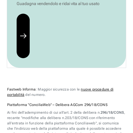
Guadagna vendendolo e ridai vita al tuo usato
Fastweb Informa
: Maggior sicurezza con le
nuove procedure di
portabilità
del numero.
Piattaforma "ConciliaWeb" – Delibera AGCom 296/18/CONS
Ai fini dell'adempimento di cui all'art. 2 della delibera n.
296/18/CONS
,
recante "modifiche alla delibera n.203/18/CONS con riferimento
all'entrata in funzione della piattaforma Conciliaweb", si comunica
che l'indirizzo web della piattaforma alla quale è possibile accedere