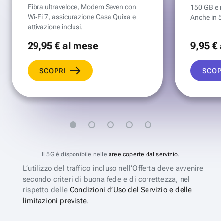
Fibra ultraveloce, Modem Seven con
150 GB e mi
Wi‑Fi 7, assicurazione Casa Quixa e
Anche in 
attivazione inclusi.
29
,95 €
al mese
9
,95 €
SCOPRI
SCOP
Il 5G è disponibile nelle
aree coperte dal servizio
.
L’utilizzo del traffico incluso nell’Offerta deve avvenire
secondo criteri di buona fede e di correttezza, nel
rispetto delle
Condizioni d’Uso del Servizio e delle
limitazioni previste
.