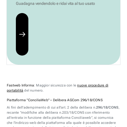
Guadagna vendendolo e ridai vita al tuo usato
Fastweb Informa
: Maggior sicurezza con le
nuove procedure di
portabilità
del numero.
Piattaforma "ConciliaWeb" – Delibera AGCom 296/18/CONS
Ai fini dell'adempimento di cui all'art. 2 della delibera n.
296/18/CONS
,
recante "modifiche alla delibera n.203/18/CONS con riferimento
all'entrata in funzione della piattaforma Conciliaweb", si comunica
che l'indirizzo web della piattaforma alla quale è possibile accedere