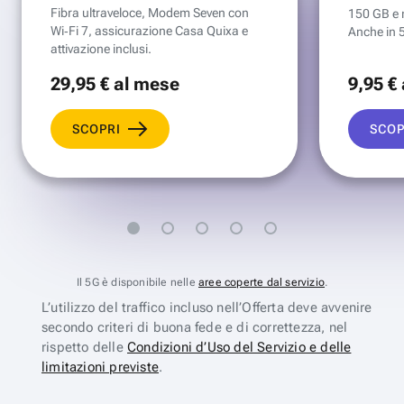
Fibra ultraveloce, Modem Seven con
150 GB e mi
Wi‑Fi 7, assicurazione Casa Quixa e
Anche in 
attivazione inclusi.
29
,95 €
al mese
9
,95 €
SCOPRI
SCOP
Il 5G è disponibile nelle
aree coperte dal servizio
.
L’utilizzo del traffico incluso nell’Offerta deve avvenire
secondo criteri di buona fede e di correttezza, nel
rispetto delle
Condizioni d’Uso del Servizio e delle
limitazioni previste
.