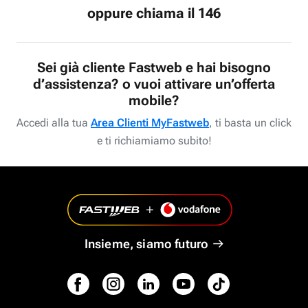
oppure chiama il 146
Sei già cliente Fastweb e hai bisogno
d’assistenza? o vuoi attivare un’offerta
mobile?
Accedi alla tua
Area Clienti MyFastweb
, ti basta un click
e ti richiamiamo subito!
Insieme, siamo futuro