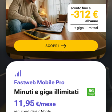
sconto fino a
-312 €
all'anno
+ giga illimitati
SCOPRI
Fastweb Mobile Pro
Minuti e
giga illimitati
11,95
€/mese
per i clienti Casa o Mobile