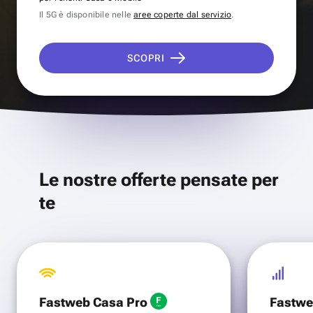
Il 5G è disponibile nelle
aree coperte dal servizio
.
SCOPRI
Le nostre offerte pensate per
te
Fastweb Casa Pro
Fastwe