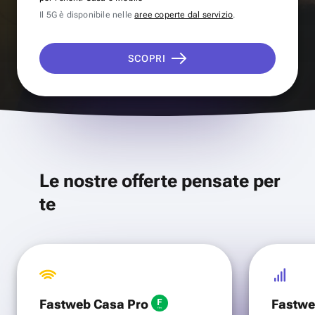
Il 5G è disponibile nelle
aree coperte dal servizio
.
SCOPRI
Le nostre offerte pensate per
te
Fastweb Casa Pro
Fastwe