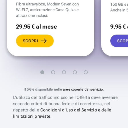
Fibra ultraveloce, Modem Seven con
150 GB e mi
Wi‑Fi 7, assicurazione Casa Quixa e
Anche in 
attivazione inclusi.
29
,95 €
al mese
9
,95 €
SCOPRI
SCOP
Il 5G è disponibile nelle
aree coperte dal servizio
.
L’utilizzo del traffico incluso nell’Offerta deve avvenire
secondo criteri di buona fede e di correttezza, nel
rispetto delle
Condizioni d’Uso del Servizio e delle
limitazioni previste
.