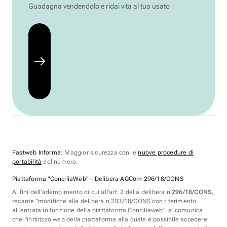
Guadagna vendendolo e ridai vita al tuo usato
Fastweb Informa
: Maggior sicurezza con le
nuove procedure di
portabilità
del numero.
Piattaforma "ConciliaWeb" – Delibera AGCom 296/18/CONS
Ai fini dell'adempimento di cui all'art. 2 della delibera n.
296/18/CONS
,
recante "modifiche alla delibera n.203/18/CONS con riferimento
all'entrata in funzione della piattaforma Conciliaweb", si comunica
che l'indirizzo web della piattaforma alla quale è possibile accedere