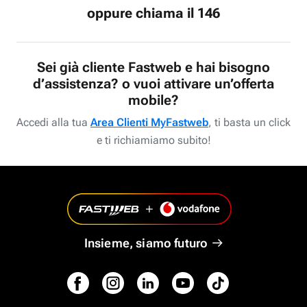
oppure chiama il 146
Sei già cliente Fastweb e hai bisogno
d’assistenza? o vuoi attivare un’offerta
mobile?
Accedi alla tua
Area Clienti MyFastweb
, ti basta un click
e ti richiamiamo subito!
Insieme, siamo futuro