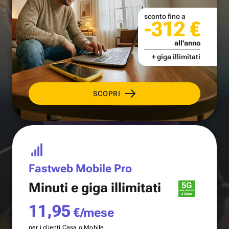
sconto fino a
-312 €
all'anno
+ giga illimitati
SCOPRI
Fastweb Mobile Pro
Minuti e
giga illimitati
11,95
€/mese
per i clienti Casa o Mobile