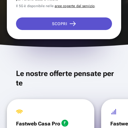
Il 5G è disponibile nelle
aree coperte dal servizio
.
SCOPRI
Le nostre offerte pensate per
te
Fastweb Casa Pro
Fastwe