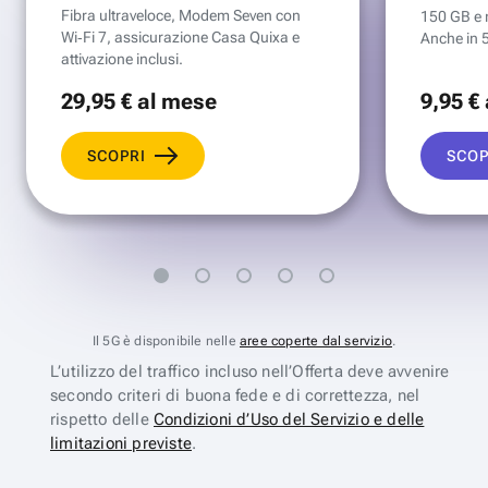
Fibra ultraveloce, Modem Seven con
150 GB e mi
Wi‑Fi 7, assicurazione Casa Quixa e
Anche in 
attivazione inclusi.
29
,95 €
al mese
9
,95 €
SCOPRI
SCOP
Il 5G è disponibile nelle
aree coperte dal servizio
.
L’utilizzo del traffico incluso nell’Offerta deve avvenire
secondo criteri di buona fede e di correttezza, nel
rispetto delle
Condizioni d’Uso del Servizio e delle
limitazioni previste
.