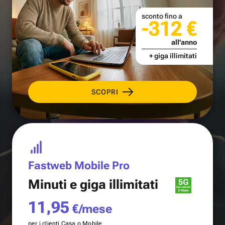
sconto fino a
-312 €
all'anno
+ giga illimitati
SCOPRI
Fastweb Mobile Pro
Minuti e
giga illimitati
11,95
€/mese
per i clienti Casa o Mobile