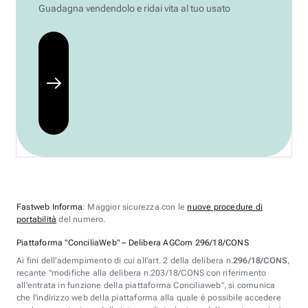
Guadagna vendendolo e ridai vita al tuo usato
Fastweb Informa
: Maggior sicurezza con le
nuove procedure di
portabilità
del numero.
Piattaforma "ConciliaWeb" – Delibera AGCom 296/18/CONS
Ai fini dell'adempimento di cui all'art. 2 della delibera n.
296/18/CONS
,
recante "modifiche alla delibera n.203/18/CONS con riferimento
all'entrata in funzione della piattaforma Conciliaweb", si comunica
che l'indirizzo web della piattaforma alla quale è possibile accedere