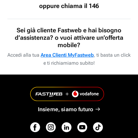
oppure chiama il 146
Sei già cliente Fastweb e hai bisogno
d’assistenza? o vuoi attivare un’offerta
mobile?
Accedi alla tua
Area Clienti MyFastweb
, ti basta un click
e ti richiamiamo subito!
Insieme, siamo futuro