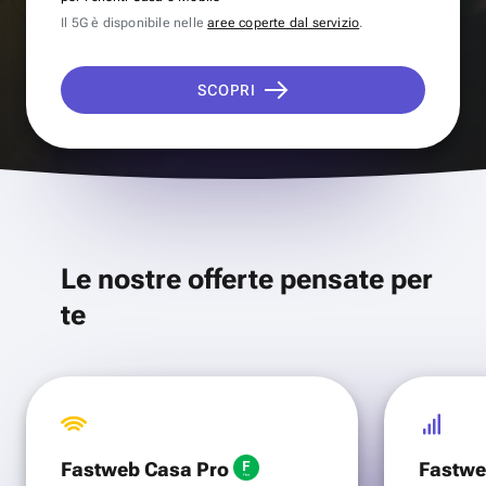
Il 5G è disponibile nelle
aree coperte dal servizio
.
SCOPRI
Le nostre offerte pensate per
te
Fastweb Casa Pro
Fastwe