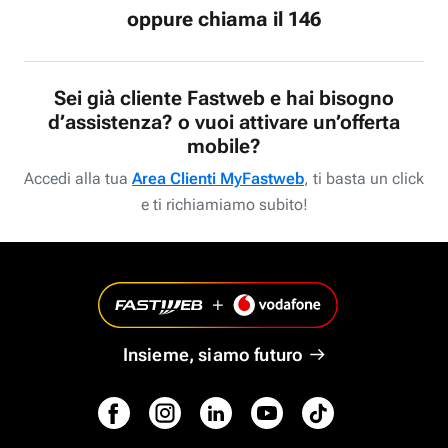
oppure chiama il 146
Sei già cliente Fastweb e hai bisogno
d’assistenza? o vuoi attivare un’offerta
mobile?
Accedi alla tua
Area Clienti MyFastweb
, ti basta un click
e ti richiamiamo subito!
Insieme, siamo futuro