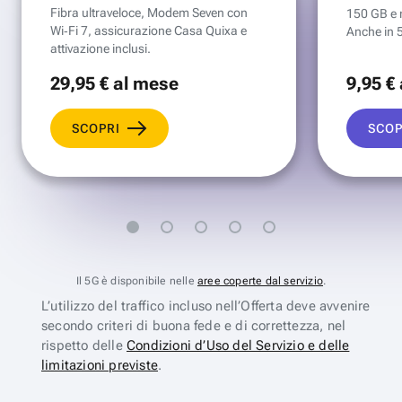
Fibra ultraveloce, Modem Seven con
150 GB e mi
Wi‑Fi 7, assicurazione Casa Quixa e
Anche in 
attivazione inclusi.
29
,95 €
al mese
9
,95 €
SCOPRI
SCOP
Il 5G è disponibile nelle
aree coperte dal servizio
.
L’utilizzo del traffico incluso nell’Offerta deve avvenire
secondo criteri di buona fede e di correttezza, nel
rispetto delle
Condizioni d’Uso del Servizio e delle
limitazioni previste
.