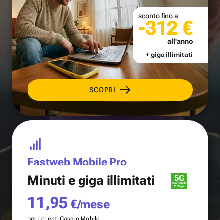
sconto fino a
-312 €
all'anno
+ giga illimitati
SCOPRI
Fastweb Mobile Pro
Minuti e
giga illimitati
11,95
€/mese
per i clienti Casa o Mobile