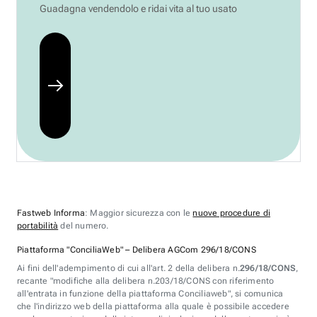
Guadagna vendendolo e ridai vita al tuo usato
Fastweb Informa
: Maggior sicurezza con le
nuove procedure di
portabilità
del numero.
Piattaforma "ConciliaWeb" – Delibera AGCom 296/18/CONS
Ai fini dell'adempimento di cui all'art. 2 della delibera n.
296/18/CONS
,
recante "modifiche alla delibera n.203/18/CONS con riferimento
all'entrata in funzione della piattaforma Conciliaweb", si comunica
che l'indirizzo web della piattaforma alla quale è possibile accedere