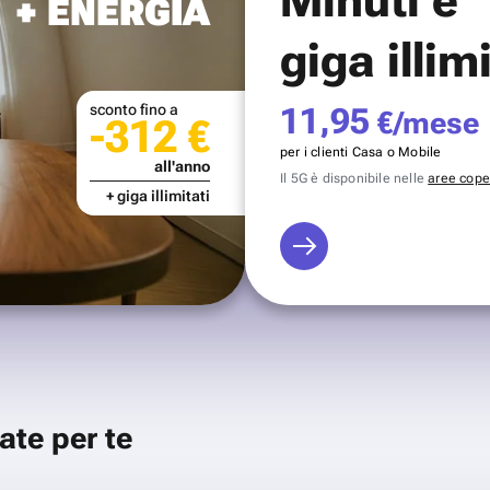
+ ENERGIA
giga illim
sconto fino a
11,95
€/mese
-312 €
per i clienti Casa o Mobile
all'anno
Il 5G è disponibile nelle
aree coper
+ giga illimitati
ate per te