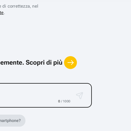
e di correttezza, nel
te
.
locemente.
Scopri di più
0
/ 1000
 smartphone?