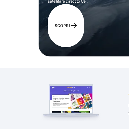
satellitare Direct to Cell.
SCOPRI