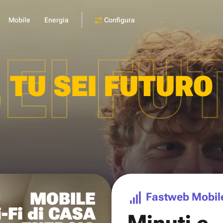
Configura
Mobile
Energia
SEI FU
TU SEI FUTURO
MOBILE
Fastweb Mobil
-Fi di CASA
Minuti e