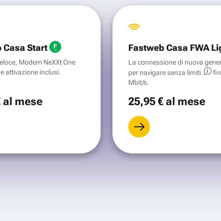
 Casa Start
Fastweb Casa FWA Li
aveloce, Modem NeXXt One
La connessione di nuova gene
e attivazione inclusi.
per navigare senza
limiti
fi
Mbit/s.
€
al mese
25
,95 €
al mese