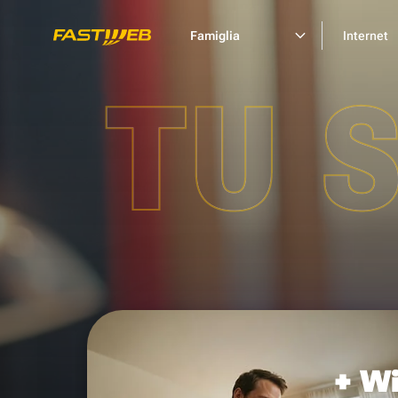
Famiglia
Internet
TU 
+ Wi