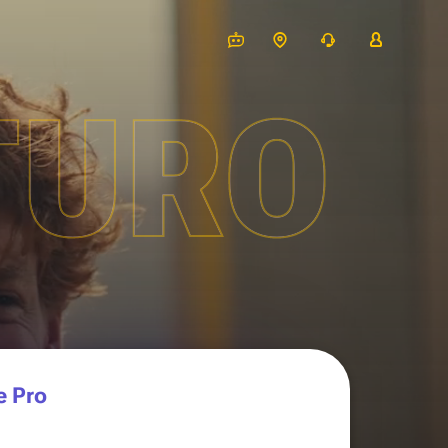
TURO
e Pro