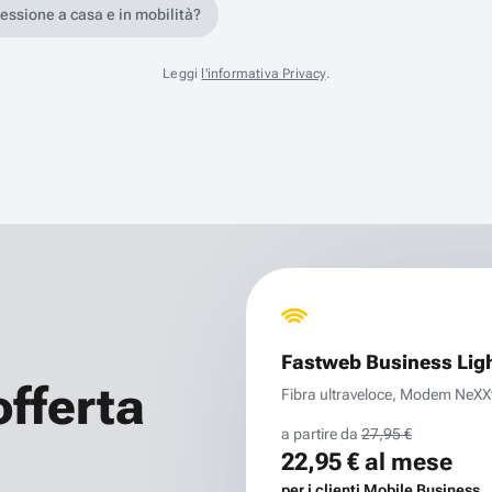
nessione a casa e in mobilità?
Leggi
l'informativa Privacy
.
Fastweb Business Lig
offerta
Fibra ultraveloce, Modem NeXXt 
a partire da
27,95 €
22,95 €
al mese
per i clienti Mobile Business