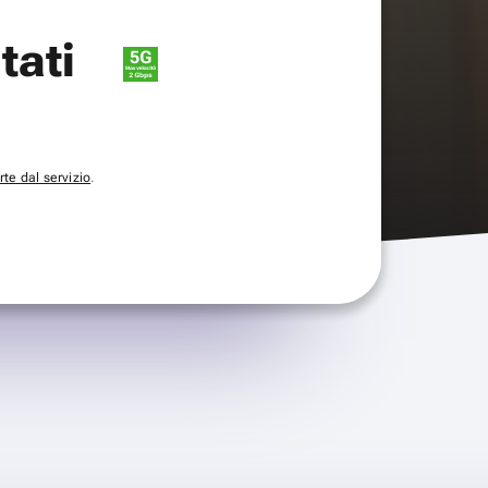
itati
te dal servizio
.