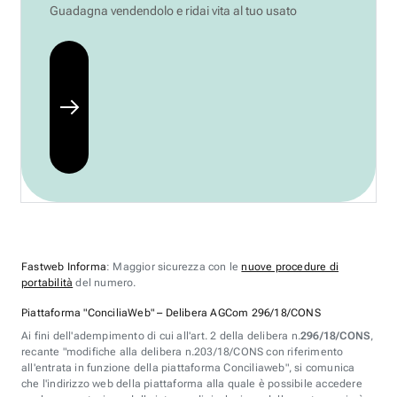
Guadagna vendendolo e ridai vita al tuo usato
Fastweb Informa
: Maggior sicurezza con le
nuove procedure di
portabilità
del numero.
Piattaforma "ConciliaWeb" – Delibera AGCom 296/18/CONS
Ai fini dell'adempimento di cui all'art. 2 della delibera n.
296/18/CONS
,
recante "modifiche alla delibera n.203/18/CONS con riferimento
all'entrata in funzione della piattaforma Conciliaweb", si comunica
che l'indirizzo web della piattaforma alla quale è possibile accedere