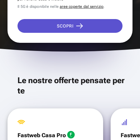
Il 5G è disponibile nelle
aree coperte dal servizio
.
SCOPRI
Le nostre offerte pensate per
te
Fastweb Casa Pro
Fastwe