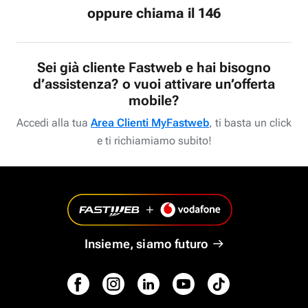
oppure chiama il 146
Sei già cliente Fastweb e hai bisogno
d’assistenza? o vuoi attivare un’offerta
mobile?
Accedi alla tua
Area Clienti MyFastweb
, ti basta un click
e ti richiamiamo subito!
Insieme, siamo futuro