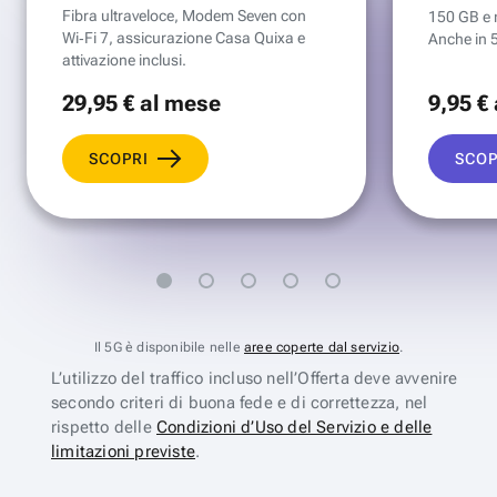
Fibra ultraveloce, Modem Seven con
150 GB e mi
Wi‑Fi 7, assicurazione Casa Quixa e
Anche in 
attivazione inclusi.
29
,95 €
al mese
9
,95 €
SCOPRI
SCOP
Il 5G è disponibile nelle
aree coperte dal servizio
.
L’utilizzo del traffico incluso nell’Offerta deve avvenire
secondo criteri di buona fede e di correttezza, nel
rispetto delle
Condizioni d’Uso del Servizio e delle
limitazioni previste
.