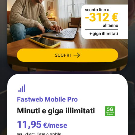
sconto fino a
-312 €
all'anno
+ giga illimitati
SCOPRI
Fastweb Mobile Pro
Minuti e
giga illimitati
11,95
€/mese
per i clienti Casa o Mobile