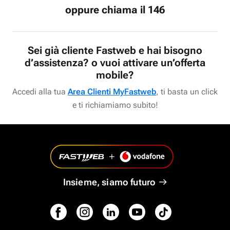
oppure chiama il 146
Sei già cliente Fastweb e hai bisogno
d’assistenza? o vuoi attivare un’offerta
mobile?
Accedi alla tua
Area Clienti MyFastweb
, ti basta un click
e ti richiamiamo subito!
Insieme, siamo futuro