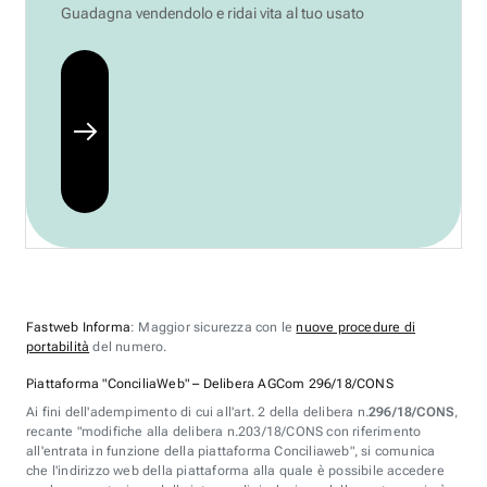
Guadagna vendendolo e ridai vita al tuo usato
Fastweb Informa
: Maggior sicurezza con le
nuove procedure di
portabilità
del numero.
Piattaforma "ConciliaWeb" – Delibera AGCom 296/18/CONS
Ai fini dell'adempimento di cui all'art. 2 della delibera n.
296/18/CONS
,
recante "modifiche alla delibera n.203/18/CONS con riferimento
all'entrata in funzione della piattaforma Conciliaweb", si comunica
che l'indirizzo web della piattaforma alla quale è possibile accedere