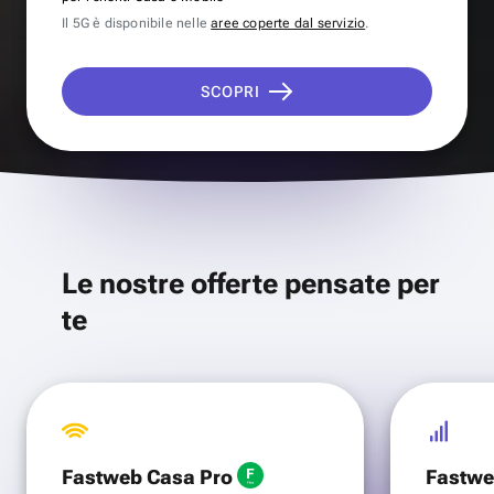
Il 5G è disponibile nelle
aree coperte dal servizio
.
SCOPRI
Le nostre offerte pensate per
te
Fastweb Casa Pro
Fastwe