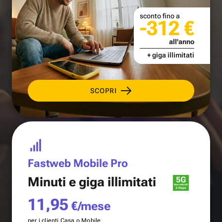
sconto fino a
-312 €
all'anno
+ giga illimitati
SCOPRI
Fastweb Mobile Pro
Minuti e
giga illimitati
11,95
€/mese
per i clienti Casa o Mobile