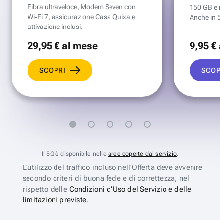
Fibra ultraveloce, Modem Seven con
150 GB e mi
Wi‑Fi 7, assicurazione Casa Quixa e
Anche in 
attivazione inclusi.
29
,95 €
al mese
9
,95 €
SCOPRI
SCOP
Il 5G è disponibile nelle
aree coperte dal servizio
.
L’utilizzo del traffico incluso nell’Offerta deve avvenire
secondo criteri di buona fede e di correttezza, nel
rispetto delle
Condizioni d’Uso del Servizio e delle
limitazioni previste
.