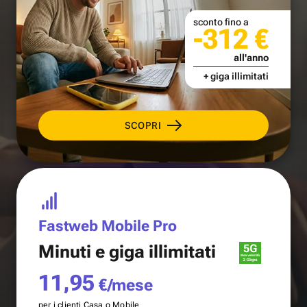
sconto fino a
-312 €
all'anno
+ giga illimitati
SCOPRI
Fastweb Mobile Pro
Minuti e
giga illimitati
11,95
€/mese
per i clienti Casa o Mobile