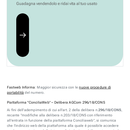
Guadagna vendendolo e ridai vita al tuo usato
Fastweb Informa
: Maggior sicurezza con le
nuove procedure di
portabilità
del numero.
Piattaforma "ConciliaWeb" – Delibera AGCom 296/18/CONS
Ai fini dell'adempimento di cui all'art. 2 della delibera n.
296/18/CONS
,
recante "modifiche alla delibera n.203/18/CONS con riferimento
all'entrata in funzione della piattaforma Conciliaweb", si comunica
che l'indirizzo web della piattaforma alla quale è possibile accedere