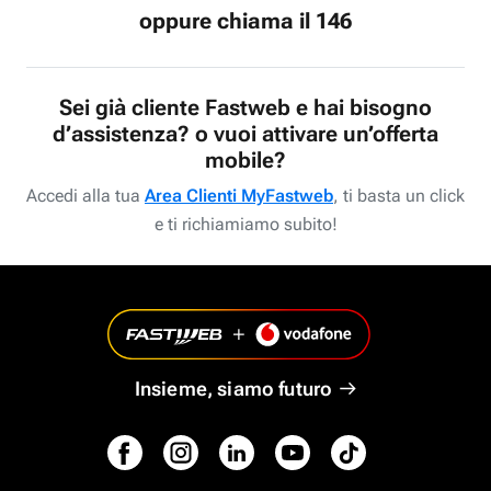
oppure chiama il 146
Sei già cliente Fastweb e hai bisogno
d’assistenza? o vuoi attivare un’offerta
mobile?
Accedi alla tua
Area Clienti MyFastweb
, ti basta un click
e ti richiamiamo subito!
Insieme, siamo futuro