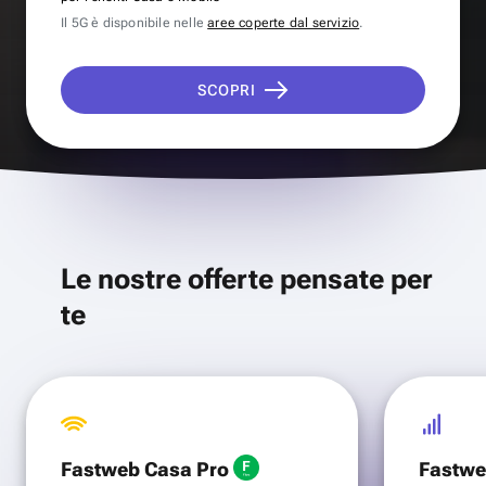
Il 5G è disponibile nelle
aree coperte dal servizio
.
SCOPRI
Le nostre offerte pensate per
te
Fastweb Casa Pro
Fastwe