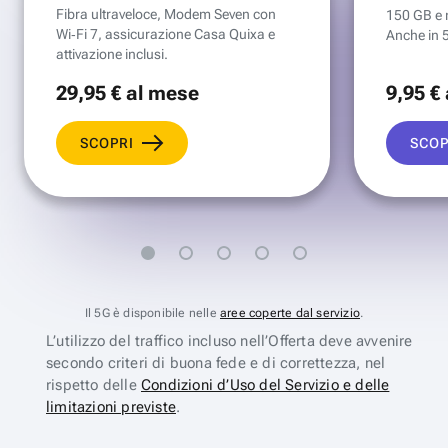
Fibra ultraveloce, Modem Seven con
150 GB e mi
Wi‑Fi 7, assicurazione Casa Quixa e
Anche in 
attivazione inclusi.
29
,95 €
al mese
9
,95 €
SCOPRI
SCOP
Il 5G è disponibile nelle
aree coperte dal servizio
.
L’utilizzo del traffico incluso nell’Offerta deve avvenire
secondo criteri di buona fede e di correttezza, nel
rispetto delle
Condizioni d’Uso del Servizio e delle
limitazioni previste
.