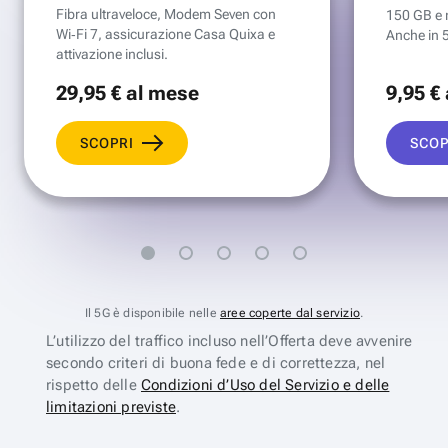
Fibra ultraveloce, Modem Seven con
150 GB e mi
Wi‑Fi 7, assicurazione Casa Quixa e
Anche in 
attivazione inclusi.
29
,95 €
al mese
9
,95 €
SCOPRI
SCOP
Il 5G è disponibile nelle
aree coperte dal servizio
.
L’utilizzo del traffico incluso nell’Offerta deve avvenire
secondo criteri di buona fede e di correttezza, nel
rispetto delle
Condizioni d’Uso del Servizio e delle
limitazioni previste
.