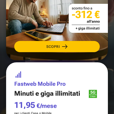
sconto fino a
-312 €
all'anno
+ giga illimitati
SCOPRI
Fastweb Mobile Pro
Minuti e
giga illimitati
11,95
€/mese
per i clienti Casa o Mobile