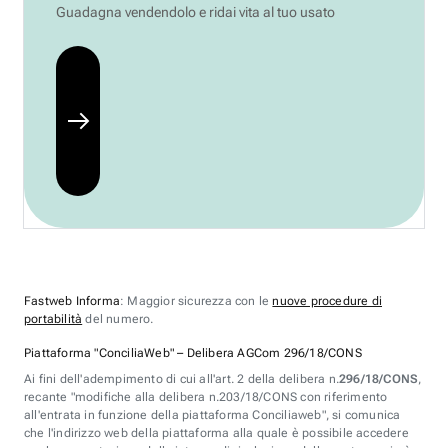
Guadagna vendendolo e ridai vita al tuo usato
Fastweb Informa
: Maggior sicurezza con le
nuove procedure di
portabilità
del numero.
Piattaforma "ConciliaWeb" – Delibera AGCom 296/18/CONS
Ai fini dell'adempimento di cui all'art. 2 della delibera n.
296/18/CONS
,
recante "modifiche alla delibera n.203/18/CONS con riferimento
all'entrata in funzione della piattaforma Conciliaweb", si comunica
che l'indirizzo web della piattaforma alla quale è possibile accedere