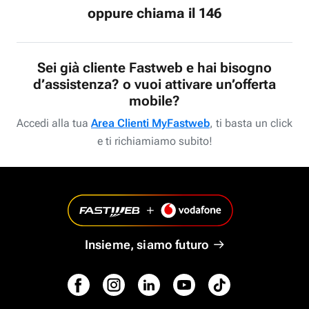
oppure chiama il 146
Sei già cliente Fastweb e hai bisogno
d’assistenza? o vuoi attivare un’offerta
mobile?
Accedi alla tua
Area Clienti MyFastweb
, ti basta un click
e ti richiamiamo subito!
Insieme, siamo futuro