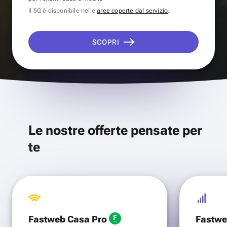
Il 5G è disponibile nelle
aree coperte dal servizio
.
SCOPRI
Le nostre offerte pensate per
te
Fastweb Casa Pro
Fastwe