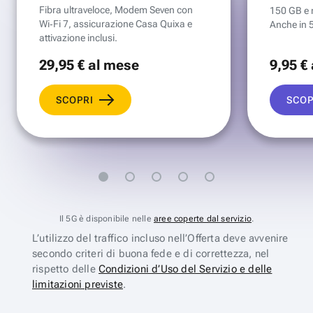
Fibra ultraveloce, Modem Seven con
150 GB e mi
Wi‑Fi 7, assicurazione Casa Quixa e
Anche in 
attivazione inclusi.
29
,95 €
al mese
9
,95 €
SCOPRI
SCOP
Il 5G è disponibile nelle
aree coperte dal servizio
.
L’utilizzo del traffico incluso nell’Offerta deve avvenire
secondo criteri di buona fede e di correttezza, nel
rispetto delle
Condizioni d’Uso del Servizio e delle
limitazioni previste
.