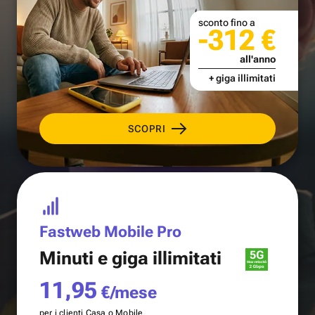
sconto fino a
-312 €
all'anno
+ giga illimitati
SCOPRI
Fastweb Mobile Pro
Minuti e
giga illimitati
11,95
€/mese
per i clienti Casa o Mobile