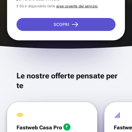
Il 5G è disponibile nelle
aree coperte dal servizio
.
SCOPRI
Le nostre offerte pensate per
te
Fastweb Casa Pro
Fastwe