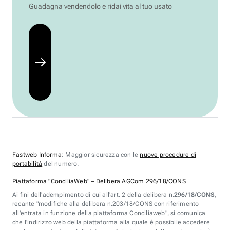
Guadagna vendendolo e ridai vita al tuo usato
Fastweb Informa
: Maggior sicurezza con le
nuove procedure di
portabilità
del numero.
Piattaforma "ConciliaWeb" – Delibera AGCom 296/18/CONS
Ai fini dell'adempimento di cui all'art. 2 della delibera n.
296/18/CONS
,
recante "modifiche alla delibera n.203/18/CONS con riferimento
all'entrata in funzione della piattaforma Conciliaweb", si comunica
che l'indirizzo web della piattaforma alla quale è possibile accedere