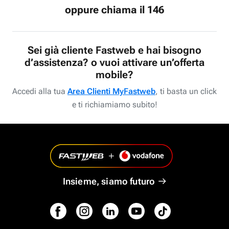
oppure chiama il 146
Sei già cliente Fastweb e hai bisogno
d’assistenza? o vuoi attivare un’offerta
mobile?
Accedi alla tua
Area Clienti MyFastweb
, ti basta un click
e ti richiamiamo subito!
Insieme, siamo futuro