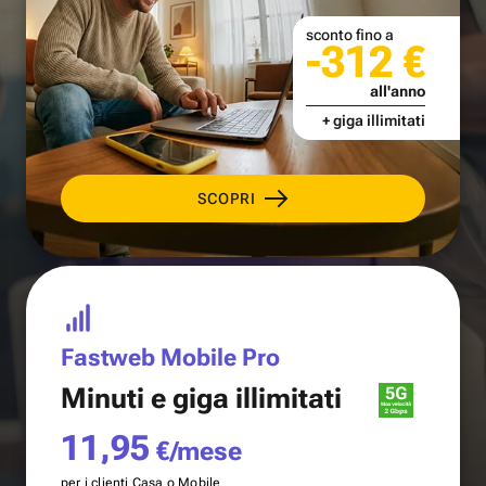
sconto fino a
-312 €
all'anno
+ giga illimitati
SCOPRI
Fastweb Mobile Pro
Minuti e
giga illimitati
11,95
€/mese
per i clienti Casa o Mobile