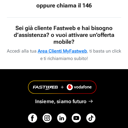
oppure chiama il 146
Sei già cliente Fastweb e hai bisogno
d’assistenza? o vuoi attivare un’offerta
mobile?
Accedi alla tua
Area Clienti MyFastweb
, ti basta un click
e ti richiamiamo subito!
Insieme, siamo futuro