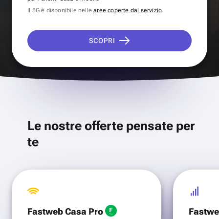
Il 5G è disponibile nelle
aree coperte dal servizio
.
SCOPRI
Le nostre offerte pensate per
te
Fastweb Casa Pro
Fastwe