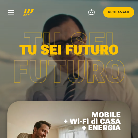
RICHIAMAMI
TU SEI
TU SEI FUTURO
FUTURO
MOBILE
+ Wi-Fi di CASA
+ ENERGIA