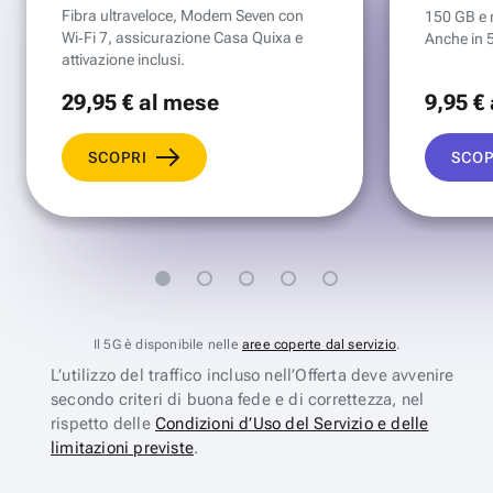
Fibra ultraveloce, Modem Seven con
150 GB e mi
Wi‑Fi 7, assicurazione Casa Quixa e
Anche in 
attivazione inclusi.
29
,95 €
al mese
9
,95 €
SCOPRI
SCOP
Il 5G è disponibile nelle
aree coperte dal servizio
.
L’utilizzo del traffico incluso nell’Offerta deve avvenire
secondo criteri di buona fede e di correttezza, nel
rispetto delle
Condizioni d’Uso del Servizio e delle
limitazioni previste
.