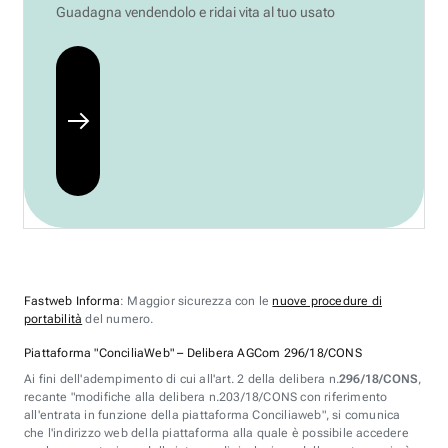
Guadagna vendendolo e ridai vita al tuo usato
Fastweb Informa
: Maggior sicurezza con le
nuove procedure di
portabilità
del numero.
Piattaforma "ConciliaWeb" – Delibera AGCom 296/18/CONS
Ai fini dell'adempimento di cui all'art. 2 della delibera n.
296/18/CONS
,
recante "modifiche alla delibera n.203/18/CONS con riferimento
all'entrata in funzione della piattaforma Conciliaweb", si comunica
che l'indirizzo web della piattaforma alla quale è possibile accedere