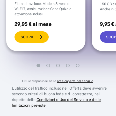
Fibra ultraveloce, Modem Seven con
150 GB e mi
Wi‑Fi 7, assicurazione Casa Quixa e
Anche in 
attivazione inclusi.
29
,95 €
al mese
9
,95 €
SCOPRI
SCOP
Il 5G è disponibile nelle
aree coperte dal servizio
.
L’utilizzo del traffico incluso nell’Offerta deve avvenire
secondo criteri di buona fede e di correttezza, nel
rispetto delle
Condizioni d’Uso del Servizio e delle
limitazioni previste
.