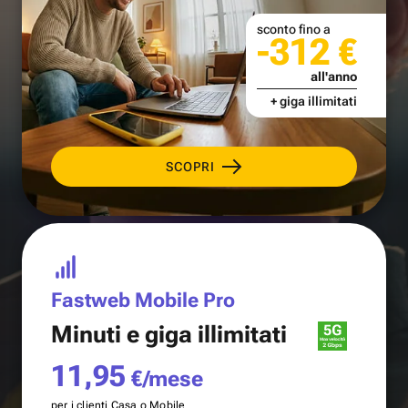
sconto fino a
-312 €
all'anno
+ giga illimitati
SCOPRI
Fastweb Mobile Pro
Minuti e
giga illimitati
11,95
€/mese
per i clienti Casa o Mobile