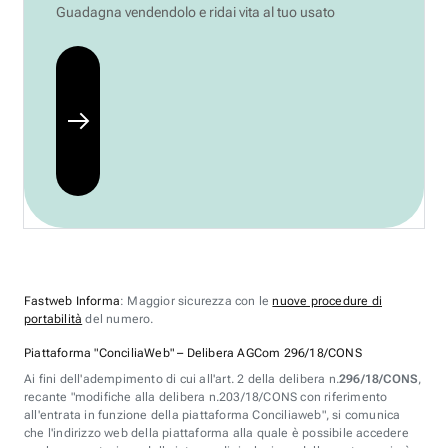
Guadagna vendendolo e ridai vita al tuo usato
Fastweb Informa
: Maggior sicurezza con le
nuove procedure di
portabilità
del numero.
Piattaforma "ConciliaWeb" – Delibera AGCom 296/18/CONS
Ai fini dell'adempimento di cui all'art. 2 della delibera n.
296/18/CONS
,
recante "modifiche alla delibera n.203/18/CONS con riferimento
all'entrata in funzione della piattaforma Conciliaweb", si comunica
che l'indirizzo web della piattaforma alla quale è possibile accedere