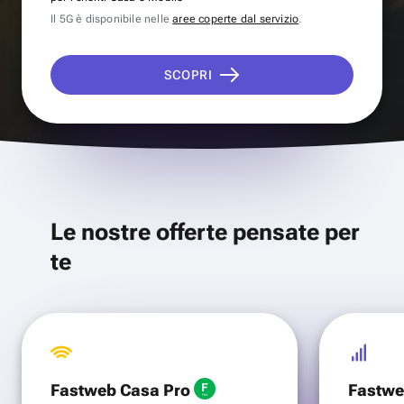
Il 5G è disponibile nelle
aree coperte dal servizio
.
SCOPRI
Le nostre offerte pensate per
te
Fastweb Casa Pro
Fastwe