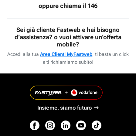
oppure chiama il 146
Sei già cliente Fastweb e hai bisogno
d’assistenza? o vuoi attivare un’offerta
mobile?
Accedi alla tua
Area Clienti MyFastweb
, ti basta un click
e ti richiamiamo subito!
Insieme, siamo futuro