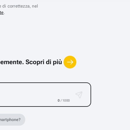
e di correttezza, nel
te
.
locemente.
Scopri di più
0
/ 1000
 smartphone?