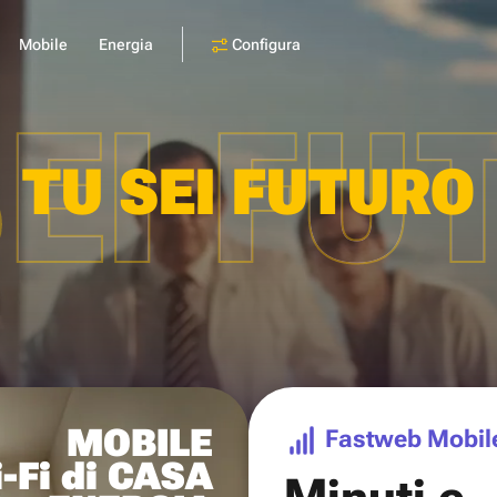
Configura
Mobile
Energia
SEI FU
TU SEI FUTURO
MOBILE
Fastweb Mobil
-Fi di CASA
Minuti e