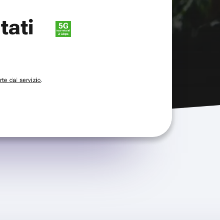
itati
te dal servizio
.