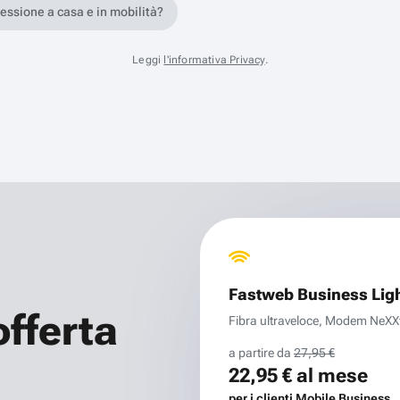
nessione a casa e in mobilità?
Leggi
l'informativa Privacy
.
Fastweb Business Lig
offerta
Fibra ultraveloce, Modem NeXXt 
a partire da
27,95 €
22,95 €
al mese
per i clienti Mobile Business