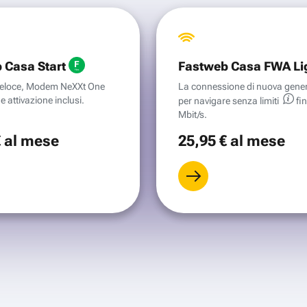
 Casa Start
Fastweb Casa FWA Li
aveloce, Modem NeXXt One
La connessione di nuova gene
e attivazione inclusi.
per navigare senza
limiti
fi
Mbit/s.
€
al mese
25
,95 €
al mese