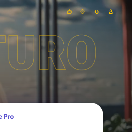
TURO
e Pro