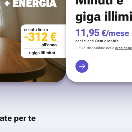
+ ENERGIA
giga illim
sconto fino a
11,95
€/mese
-312 €
per i clienti Casa o Mobile
all'anno
Il 5G è disponibile nelle
aree coper
+ giga illimitati
ate per te