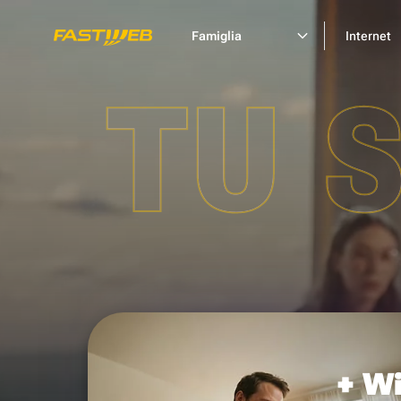
Famiglia
Internet
TU 
+ Wi