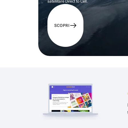
satellitare Direct to Cell.
SCOPRI