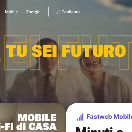
Configura
Mobile
Energia
SEI FU
TU SEI FUTURO
MOBILE
Fastweb Mobil
-Fi di CASA
Minuti e