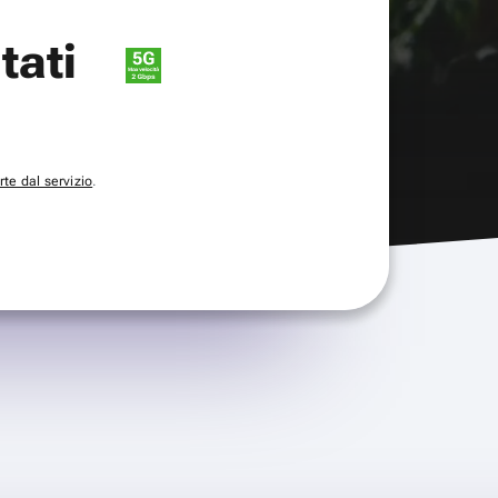
itati
te dal servizio
.