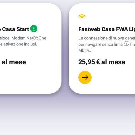
 Casa Start
Fastweb Casa FWA Li
aveloce, Modem NeXXt One
La connessione di nuova gene
e attivazione inclusi.
per navigare senza
limiti
fi
Mbit/s.
€
al mese
25
,95 €
al mese