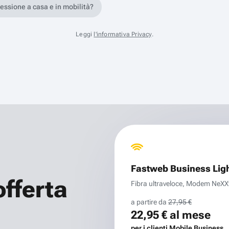
nessione a casa e in mobilità?
Leggi
l'informativa Privacy
.
Fastweb Business Lig
offerta
Fibra ultraveloce, Modem NeXXt 
a partire da
27,95 €
22,95 €
al mese
per i clienti Mobile Business