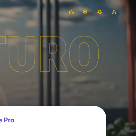
TURO
e Pro