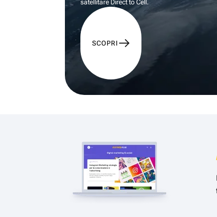
satellitare Direct to Cell.
SCOPRI