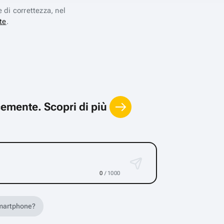
e di correttezza, nel
te
.
locemente.
Scopri di più
0
/ 1000
 smartphone?