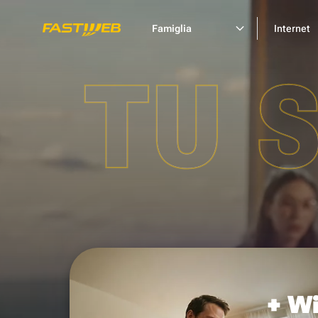
Famiglia
Internet
TU 
+ Wi