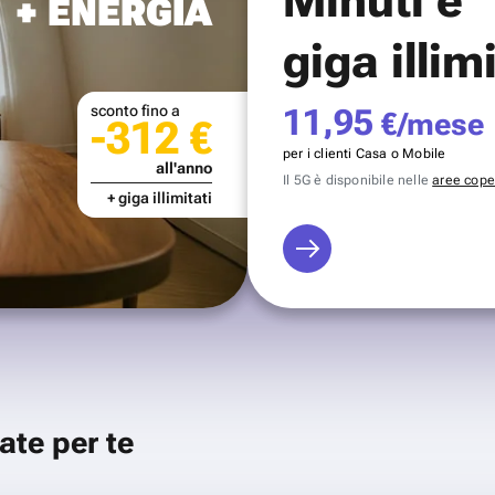
+ ENERGIA
giga illim
sconto fino a
11,95
€/mese
-312 €
per i clienti Casa o Mobile
all'anno
Il 5G è disponibile nelle
aree coper
+ giga illimitati
ate per te