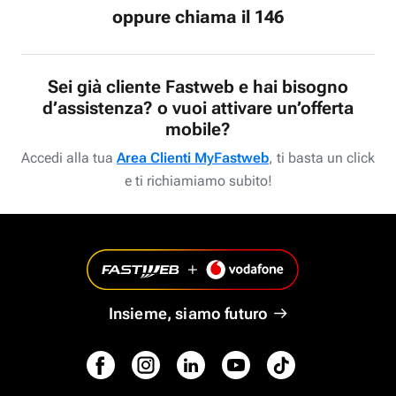
oppure chiama il 146
Sei già cliente Fastweb e hai bisogno
d’assistenza? o vuoi attivare un’offerta
mobile?
Accedi alla tua
Area Clienti MyFastweb
, ti basta un click
e ti richiamiamo subito!
Insieme, siamo futuro