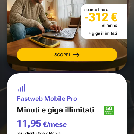
sconto fino a
-312 €
all'anno
+ giga illimitati
SCOPRI
Fastweb Mobile Pro
Minuti e
giga illimitati
11,95
€/mese
per i clienti Casa o Mobile