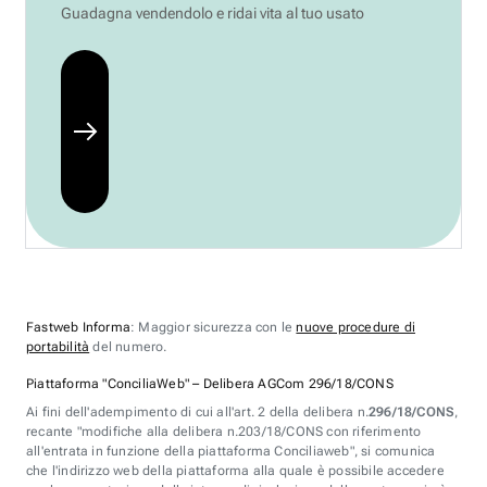
Guadagna vendendolo e ridai vita al tuo usato
Fastweb Informa
: Maggior sicurezza con le
nuove procedure di
portabilità
del numero.
Piattaforma "ConciliaWeb" – Delibera AGCom 296/18/CONS
Ai fini dell'adempimento di cui all'art. 2 della delibera n.
296/18/CONS
,
recante "modifiche alla delibera n.203/18/CONS con riferimento
all'entrata in funzione della piattaforma Conciliaweb", si comunica
che l'indirizzo web della piattaforma alla quale è possibile accedere