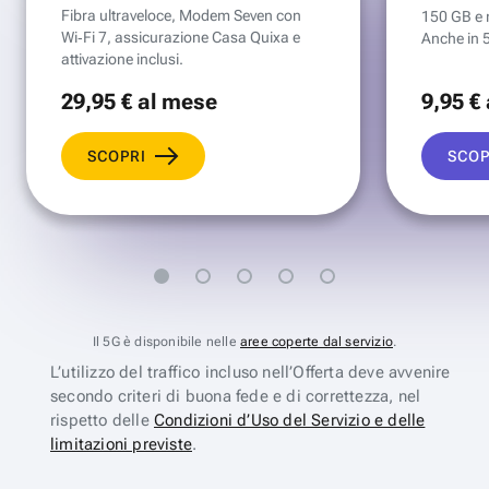
Fibra ultraveloce, Modem Seven con
150 GB e mi
Wi‑Fi 7, assicurazione Casa Quixa e
Anche in 
attivazione inclusi.
29
,95 €
al mese
9
,95 €
SCOPRI
SCOP
Il 5G è disponibile nelle
aree coperte dal servizio
.
L’utilizzo del traffico incluso nell’Offerta deve avvenire
secondo criteri di buona fede e di correttezza, nel
rispetto delle
Condizioni d’Uso del Servizio e delle
limitazioni previste
.