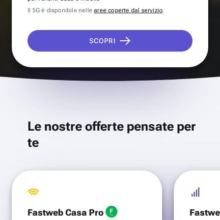
Il 5G è disponibile nelle
aree coperte dal servizio
.
SCOPRI
Le nostre offerte pensate per
te
Fastweb Casa Pro
Fastwe