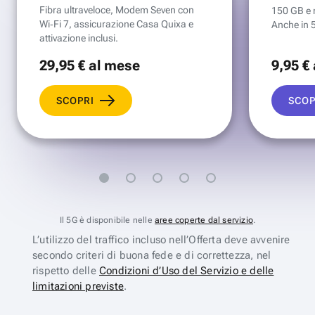
Fibra ultraveloce, Modem Seven con
150 GB e mi
Wi‑Fi 7, assicurazione Casa Quixa e
Anche in 
attivazione inclusi.
29
,95 €
al mese
9
,95 €
SCOPRI
SCOP
Il 5G è disponibile nelle
aree coperte dal servizio
.
L’utilizzo del traffico incluso nell’Offerta deve avvenire
secondo criteri di buona fede e di correttezza, nel
rispetto delle
Condizioni d’Uso del Servizio e delle
limitazioni previste
.