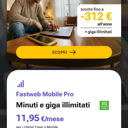
sconto fino a
-312 €
all'anno
+ giga illimitati
SCOPRI
Fastweb Mobile Pro
Minuti e
giga illimitati
11,95
€/mese
per i clienti Casa o Mobile