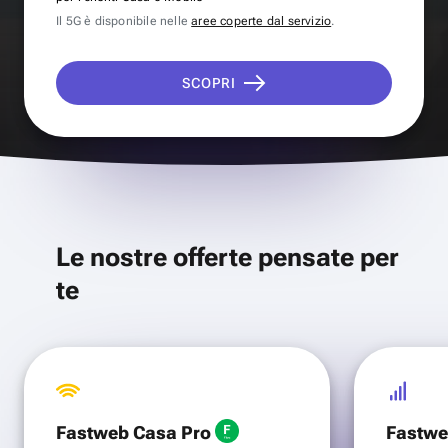
Il 5G è disponibile nelle
aree coperte dal servizio
.
SCOPRI
Le nostre offerte pensate per
te
Fastweb Casa Pro
Fastwe