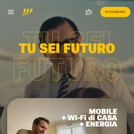
RICHIAMAMI
TU SEI
TU SEI FUTURO
FUTURO
MOBILE
+ Wi-Fi di CASA
+ ENERGIA