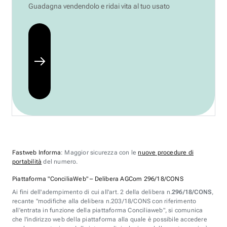
Guadagna vendendolo e ridai vita al tuo usato
Fastweb Informa
: Maggior sicurezza con le
nuove procedure di
portabilità
del numero.
Piattaforma "ConciliaWeb" – Delibera AGCom 296/18/CONS
Ai fini dell'adempimento di cui all'art. 2 della delibera n.
296/18/CONS
,
recante "modifiche alla delibera n.203/18/CONS con riferimento
all'entrata in funzione della piattaforma Conciliaweb", si comunica
che l'indirizzo web della piattaforma alla quale è possibile accedere