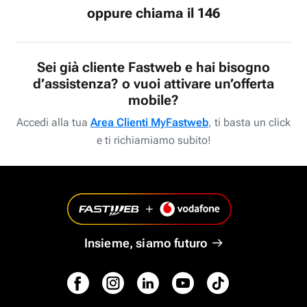
oppure chiama il 146
Sei già cliente Fastweb e hai bisogno
d’assistenza? o vuoi attivare un’offerta
mobile?
Accedi alla tua
Area Clienti MyFastweb
, ti basta un click
e ti richiamiamo subito!
Insieme, siamo futuro