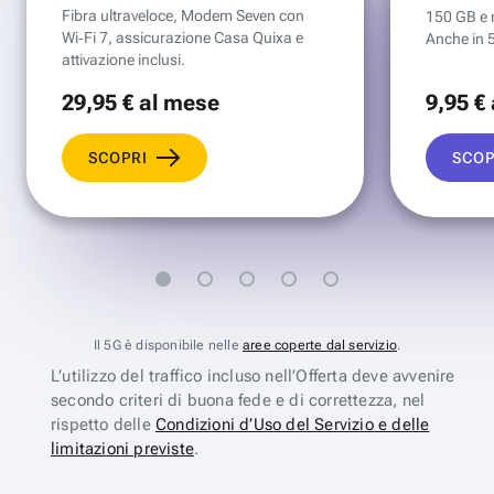
Fibra ultraveloce, Modem Seven con
150 GB e mi
Wi‑Fi 7, assicurazione Casa Quixa e
Anche in 
attivazione inclusi.
29
,95 €
al mese
9
,95 €
SCOPRI
SCOP
Il 5G è disponibile nelle
aree coperte dal servizio
.
L’utilizzo del traffico incluso nell’Offerta deve avvenire
secondo criteri di buona fede e di correttezza, nel
rispetto delle
Condizioni d’Uso del Servizio e delle
limitazioni previste
.