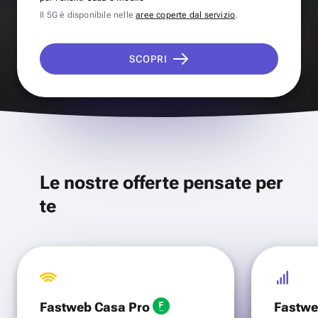
Il 5G è disponibile nelle
aree coperte dal servizio
.
SCOPRI
Le nostre offerte pensate per
te
Fastweb Casa Pro
Fastwe