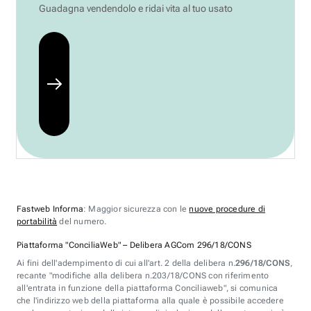
Guadagna vendendolo e ridai vita al tuo usato
Fastweb Informa
: Maggior sicurezza con le
nuove procedure di
portabilità
del numero.
Piattaforma "ConciliaWeb" – Delibera AGCom 296/18/CONS
Ai fini dell'adempimento di cui all'art. 2 della delibera n.
296/18/CONS
,
recante "modifiche alla delibera n.203/18/CONS con riferimento
all'entrata in funzione della piattaforma Conciliaweb", si comunica
che l'indirizzo web della piattaforma alla quale è possibile accedere