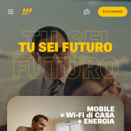
RICHIAMAMI
TU SEI
TU SEI FUTURO
FUTURO
MOBILE
+ Wi-Fi di CASA
+ ENERGIA