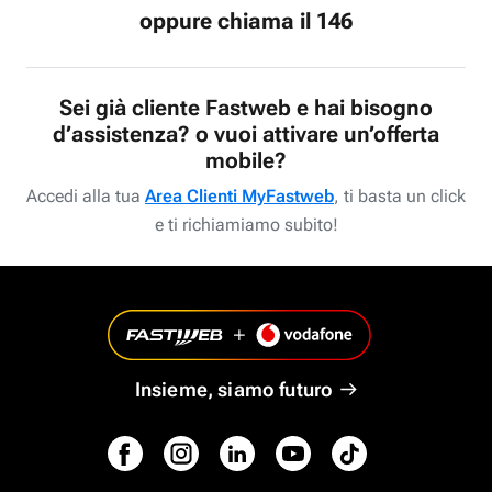
oppure chiama il 146
Sei già cliente Fastweb e hai bisogno
d’assistenza? o vuoi attivare un’offerta
mobile?
Accedi alla tua
Area Clienti MyFastweb
, ti basta un click
e ti richiamiamo subito!
Insieme, siamo futuro