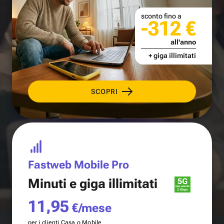
sconto fino a
-312 €
all'anno
+ giga illimitati
SCOPRI
Fastweb Mobile Pro
Minuti e
giga illimitati
11,95
€/mese
per i clienti Casa o Mobile