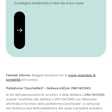
Guadagna vendendolo e ridai vita al tuo usato
Fastweb Informa
: Maggior sicurezza con le
nuove procedure di
portabilità
del numero.
Piattaforma "ConciliaWeb" – Delibera AGCom 296/18/CONS
Ai fini dell'adempimento di cui all'art. 2 della delibera n.
296/18/CONS
,
recante "modifiche alla delibera n.203/18/CONS con riferimento
all'entrata in funzione della piattaforma Conciliaweb", si comunica
che l'indirizzo web della piattaforma alla quale è possibile accedere