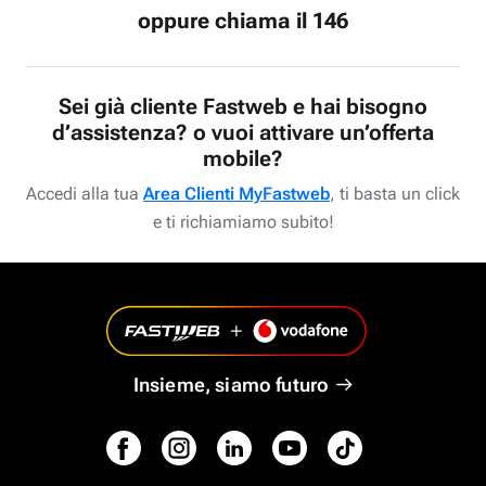
oppure chiama il 146
Sei già cliente Fastweb e hai bisogno
d’assistenza? o vuoi attivare un’offerta
mobile?
Accedi alla tua
Area Clienti MyFastweb
, ti basta un click
e ti richiamiamo subito!
Insieme, siamo futuro