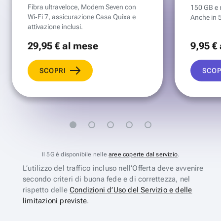
Fibra ultraveloce, Modem Seven con
150 GB e mi
Wi‑Fi 7, assicurazione Casa Quixa e
Anche in 
attivazione inclusi.
29
,95 €
al mese
9
,95 €
SCOPRI
SCOP
Il 5G è disponibile nelle
aree coperte dal servizio
.
L’utilizzo del traffico incluso nell’Offerta deve avvenire
secondo criteri di buona fede e di correttezza, nel
rispetto delle
Condizioni d’Uso del Servizio e delle
limitazioni previste
.