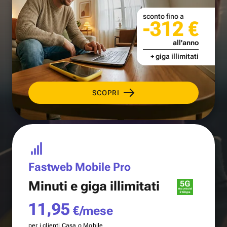
sconto fino a
-312 €
all'anno
+ giga illimitati
SCOPRI
Fastweb Mobile Pro
Minuti e
giga illimitati
11,95
€/mese
per i clienti Casa o Mobile