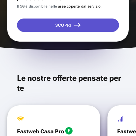
Il 5G è disponibile nelle
aree coperte dal servizio
.
SCOPRI
Le nostre offerte pensate per
te
Fastweb Casa Pro
Fastwe