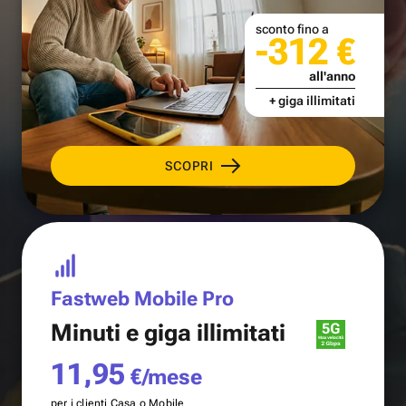
sconto fino a
-312 €
all'anno
+ giga illimitati
SCOPRI
Fastweb Mobile Pro
Minuti e
giga illimitati
11,95
€/mese
per i clienti Casa o Mobile