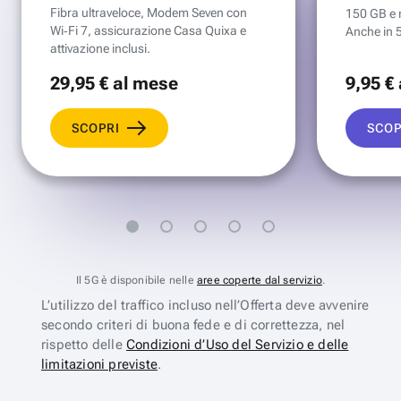
Fibra ultraveloce, Modem Seven con
150 GB e mi
Wi‑Fi 7, assicurazione Casa Quixa e
Anche in 
attivazione inclusi.
29
,95 €
al mese
9
,95 €
SCOPRI
SCOP
Il 5G è disponibile nelle
aree coperte dal servizio
.
L’utilizzo del traffico incluso nell’Offerta deve avvenire
secondo criteri di buona fede e di correttezza, nel
rispetto delle
Condizioni d’Uso del Servizio e delle
limitazioni previste
.