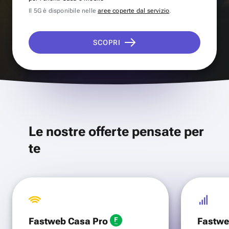
Il 5G è disponibile nelle
aree coperte dal servizio
.
SCOPRI
Le nostre offerte pensate per
te
Fastweb Casa Pro
Fastwe