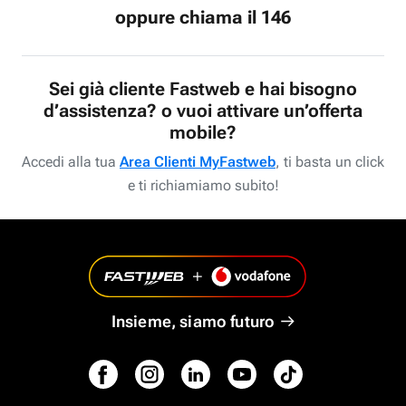
oppure chiama il 146
Sei già cliente Fastweb e hai bisogno
d’assistenza? o vuoi attivare un’offerta
mobile?
Accedi alla tua
Area Clienti MyFastweb
, ti basta un click
e ti richiamiamo subito!
Insieme, siamo futuro