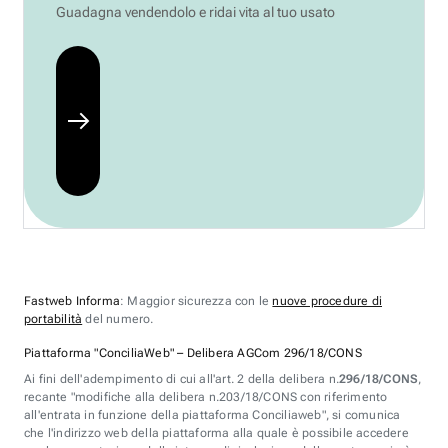
Guadagna vendendolo e ridai vita al tuo usato
Fastweb Informa
: Maggior sicurezza con le
nuove procedure di
portabilità
del numero.
Piattaforma "ConciliaWeb" – Delibera AGCom 296/18/CONS
Ai fini dell'adempimento di cui all'art. 2 della delibera n.
296/18/CONS
,
recante "modifiche alla delibera n.203/18/CONS con riferimento
all'entrata in funzione della piattaforma Conciliaweb", si comunica
che l'indirizzo web della piattaforma alla quale è possibile accedere