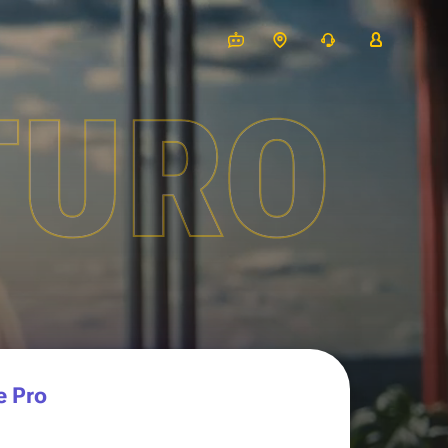
TURO
e Pro