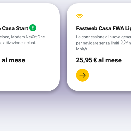
 Casa Start
Fastweb Casa FWA Li
aveloce, Modem NeXXt One
La connessione di nuova gene
e attivazione inclusi.
per navigare senza
limiti
fi
Mbit/s.
€
al mese
25
,95 €
al mese