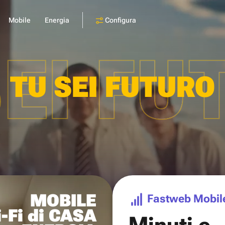
Configura
Mobile
Energia
SEI FU
TU SEI FUTURO
MOBILE
Fastweb Mobil
-Fi di CASA
Minuti e