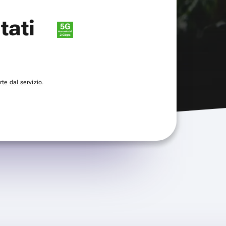
itati
te dal servizio
.