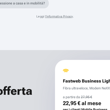
nessione a casa e in mobilità?
Leggi
l'informativa Privacy
.
Fastweb Business Lig
offerta
Fibra ultraveloce, Modem NeXXt 
a partire da
27,95 €
22,95 €
al mese
per i clienti Mobile Business