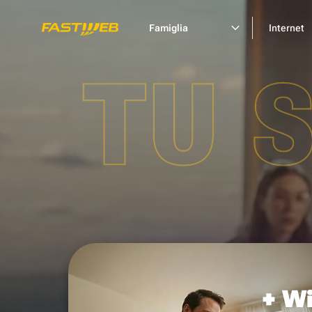
Famiglia
Internet
TU 
+ Wi