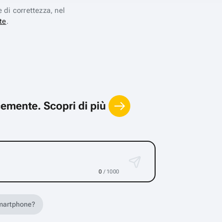
e di correttezza, nel
te
.
locemente.
Scopri di più
0
/ 1000
 smartphone?