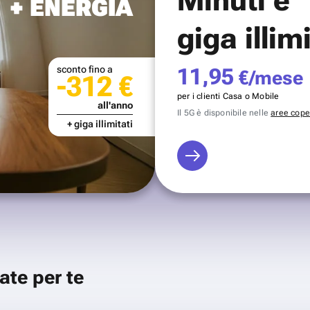
+ ENERGIA
giga illim
sconto fino a
11,95
€/mese
-312 €
per i clienti Casa o Mobile
all'anno
Il 5G è disponibile nelle
aree coper
+ giga illimitati
ate per te