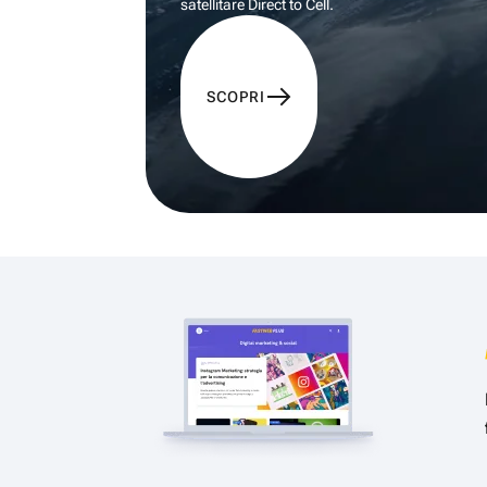
satellitare Direct to Cell.
SCOPRI