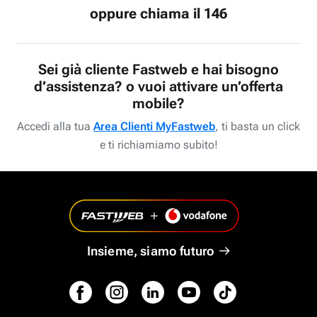
oppure chiama il 146
Sei già cliente Fastweb e hai bisogno
d’assistenza? o vuoi attivare un’offerta
mobile?
Accedi alla tua
Area Clienti MyFastweb
, ti basta un click
e ti richiamiamo subito!
Insieme, siamo futuro