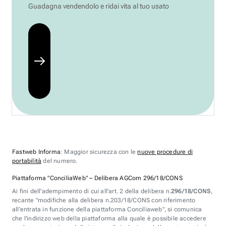
Guadagna vendendolo e ridai vita al tuo usato
Fastweb Informa
: Maggior sicurezza con le
nuove procedure di
portabilità
del numero.
Piattaforma "ConciliaWeb" – Delibera AGCom 296/18/CONS
Ai fini dell'adempimento di cui all'art. 2 della delibera n.
296/18/CONS
,
recante "modifiche alla delibera n.203/18/CONS con riferimento
all'entrata in funzione della piattaforma Conciliaweb", si comunica
che l'indirizzo web della piattaforma alla quale è possibile accedere