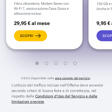
Fibra ultraveloce, Modem Seven con
150 GB e mi
Wi‑Fi 7, assicurazione Casa Quixa e
Anche in 
attivazione inclusi.
29
,95 €
al mese
9
,95 €
SCOPRI
SCOP
Il 5G è disponibile nelle
aree coperte dal servizio
.
L’utilizzo del traffico incluso nell’Offerta deve avvenire
secondo criteri di buona fede e di correttezza, nel
rispetto delle
Condizioni d’Uso del Servizio e delle
limitazioni previste
.