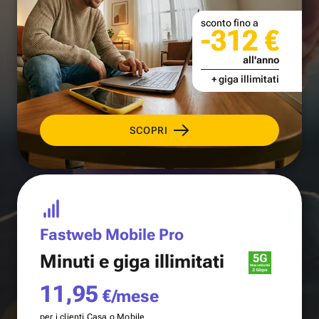
sconto fino a
-312 €
all'anno
+ giga illimitati
SCOPRI
Fastweb Mobile Pro
Minuti e
giga illimitati
11,95
€/mese
per i clienti Casa o Mobile