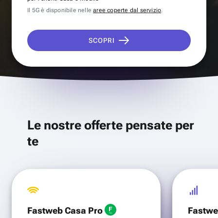
Il 5G è disponibile nelle
aree coperte dal servizio
.
SCOPRI
Le nostre offerte pensate per
te
Fastweb Casa Pro
Fastwe