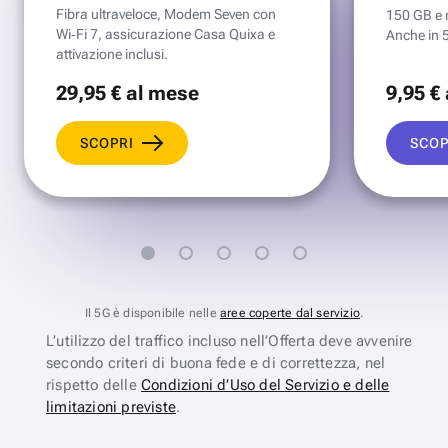
Fibra ultraveloce, Modem Seven con
150 GB e mi
Wi‑Fi 7, assicurazione Casa Quixa e
Anche in 
attivazione inclusi.
29
,95 €
al mese
9
,95 €
SCOPRI
SCOP
Il 5G è disponibile nelle
aree coperte dal servizio
.
L’utilizzo del traffico incluso nell’Offerta deve avvenire
secondo criteri di buona fede e di correttezza, nel
rispetto delle
Condizioni d’Uso del Servizio e delle
limitazioni previste
.