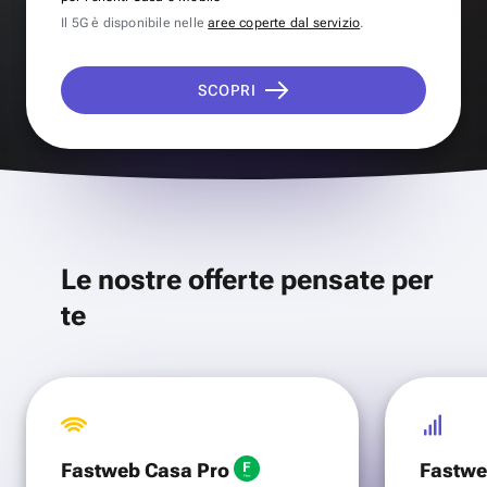
Il 5G è disponibile nelle
aree coperte dal servizio
.
SCOPRI
Le nostre offerte pensate per
te
Fastweb Casa Pro
Fastwe