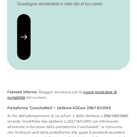
Guadagna vendendolo e ridai vita al tuo usato
Fastweb Informa
: Maggior sicurezza con le
nuove procedure di
portabilità
del numero.
Piattaforma "ConciliaWeb" – Delibera AGCom 296/18/CONS
Ai fini dell'adempimento di cui all'art. 2 della delibera n.
296/18/CONS
,
recante "modifiche alla delibera n.203/18/CONS con riferimento
all'entrata in funzione della piattaforma Conciliaweb", si comunica
che l'indirizzo web della piattaforma alla quale è possibile accedere