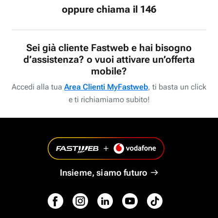
oppure chiama il 146
Sei già cliente Fastweb e hai bisogno
d’assistenza? o vuoi attivare un’offerta
mobile?
Accedi alla tua
Area Clienti MyFastweb
, ti basta un click
e ti richiamiamo subito!
Insieme, siamo futuro