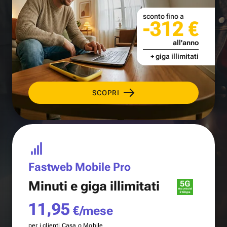
sconto fino a
-312 €
all'anno
+ giga illimitati
SCOPRI
Fastweb Mobile Pro
Minuti e
giga illimitati
11,95
€/mese
per i clienti Casa o Mobile