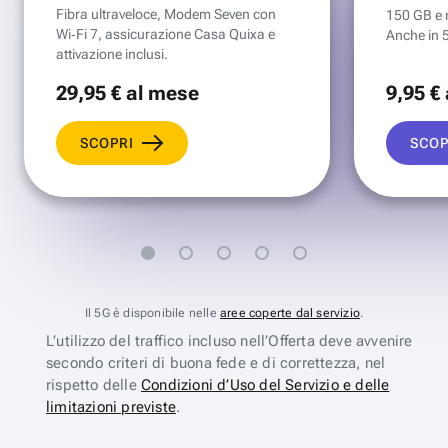
Fibra ultraveloce, Modem Seven con
150 GB e mi
Wi‑Fi 7, assicurazione Casa Quixa e
Anche in 
attivazione inclusi.
29
,95 €
al mese
9
,95 €
SCOPRI
SCOP
Il 5G è disponibile nelle
aree coperte dal servizio
.
L’utilizzo del traffico incluso nell’Offerta deve avvenire
secondo criteri di buona fede e di correttezza, nel
rispetto delle
Condizioni d’Uso del Servizio e delle
limitazioni previste
.