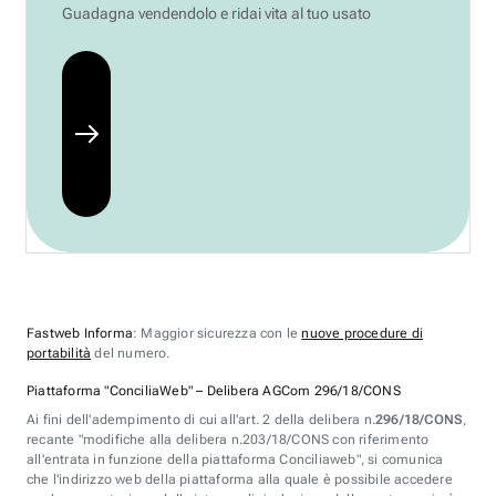
Guadagna vendendolo e ridai vita al tuo usato
Fastweb Informa
: Maggior sicurezza con le
nuove procedure di
portabilità
del numero.
Piattaforma "ConciliaWeb" – Delibera AGCom 296/18/CONS
Ai fini dell'adempimento di cui all'art. 2 della delibera n.
296/18/CONS
,
recante "modifiche alla delibera n.203/18/CONS con riferimento
all'entrata in funzione della piattaforma Conciliaweb", si comunica
che l'indirizzo web della piattaforma alla quale è possibile accedere