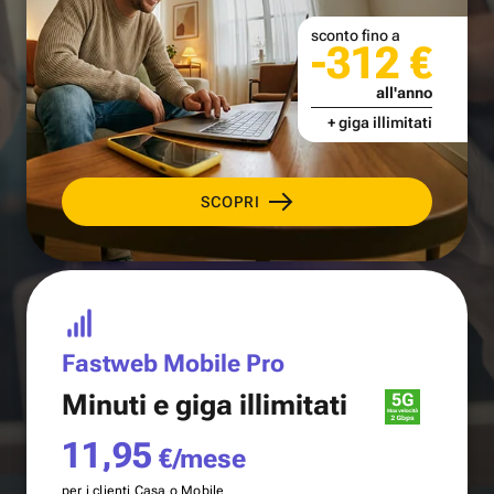
sconto fino a
-312 €
all'anno
+ giga illimitati
SCOPRI
Fastweb Mobile Pro
Minuti e
giga illimitati
11,95
€/mese
per i clienti Casa o Mobile