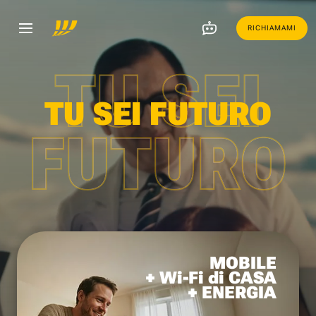
RICHIAMAMI
TU SEI
TU SEI FUTURO
FUTURO
MOBILE
+ Wi-Fi di CASA
+ ENERGIA