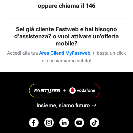
oppure chiama il 146
Sei già cliente Fastweb e hai bisogno
d’assistenza? o vuoi attivare un’offerta
mobile?
Accedi alla tua
Area Clienti MyFastweb
, ti basta un click
e ti richiamiamo subito!
Insieme, siamo futuro