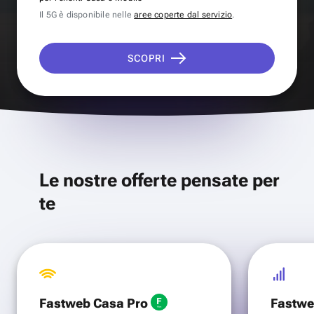
Il 5G è disponibile nelle
aree coperte dal servizio
.
SCOPRI
Le nostre offerte pensate per
te
Fastweb Casa Pro
Fastwe