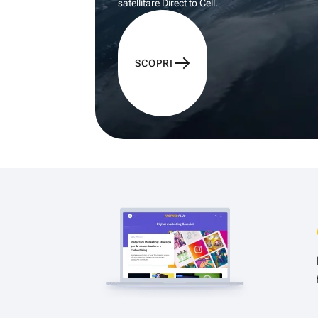
satellitare Direct to Cell.
SCOPRI