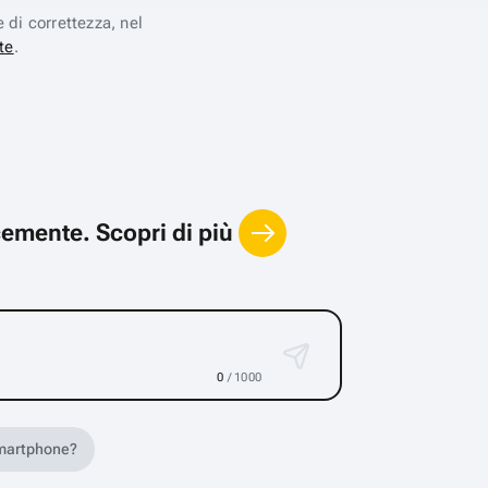
e di correttezza, nel
te
.
locemente.
Scopri di più
0
/ 1000
 smartphone?