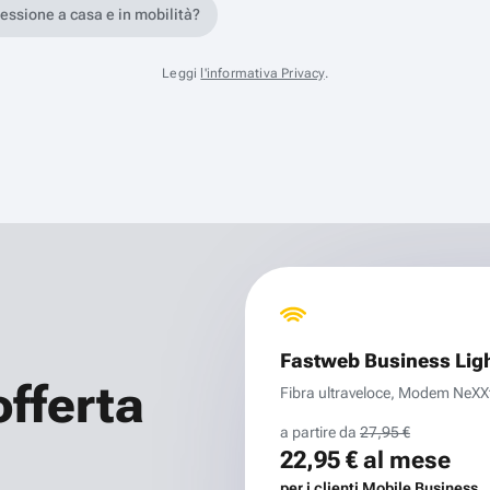
nessione a casa e in mobilità?
Leggi
l'informativa Privacy
.
Fastweb Business Lig
offerta
Fibra ultraveloce, Modem NeXXt 
a partire da
27,95 €
22,95 €
al mese
per i clienti Mobile Business