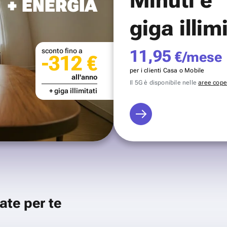
+ ENERGIA
giga illim
sconto fino a
11,95
€/mese
-312 €
per i clienti Casa o Mobile
all'anno
Il 5G è disponibile nelle
aree coper
+ giga illimitati
ate per te