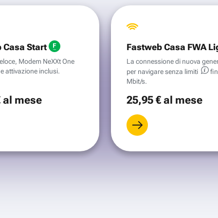
 Casa Start
Fastweb Casa FWA Li
aveloce, Modem NeXXt One
La connessione di nuova gene
e attivazione inclusi.
per navigare senza
limiti
fi
Mbit/s.
€
al mese
25
,95 €
al mese