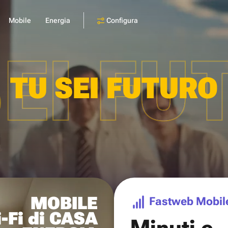
Configura
Mobile
Energia
SEI FU
TU SEI FUTURO
MOBILE
Fastweb Mobil
-Fi di CASA
Minuti e