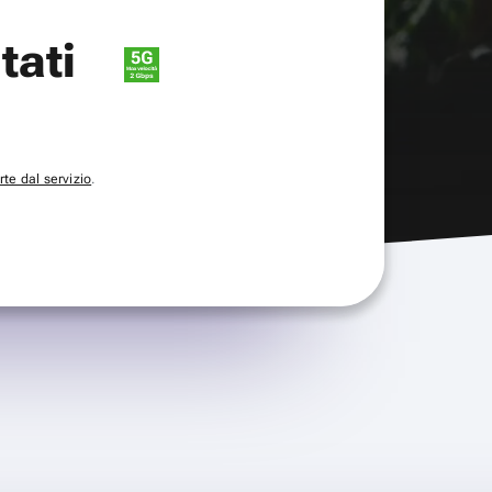
itati
te dal servizio
.