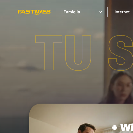
Famiglia
Internet
TU 
+ Wi