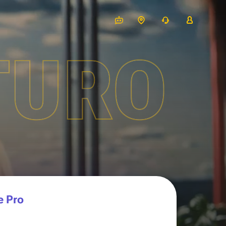
TURO
e Pro