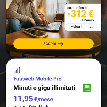
sconto fino a
-312 €
all'anno
+ giga illimitati
SCOPRI
Fastweb Mobile Pro
Minuti e
giga illimitati
11,95
€/mese
per i clienti Casa o Mobile