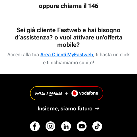
oppure chiama il 146
Sei già cliente Fastweb e hai bisogno
d’assistenza? o vuoi attivare un’offerta
mobile?
Accedi alla tua
Area Clienti MyFastweb
, ti basta un click
e ti richiamiamo subito!
Insieme, siamo futuro