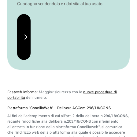
Guadagna vendendolo e ridai vita al tuo usato
Fastweb Informa
: Maggior sicurezza con le
nuove procedure di
portabilità
del numero.
Piattaforma "ConciliaWeb" – Delibera AGCom 296/18/CONS
Ai fini dell'adempimento di cui all'art. 2 della delibera n.
296/18/CONS
,
recante "modifiche alla delibera n.203/18/CONS con riferimento
all'entrata in funzione della piattaforma Conciliaweb", si comunica
che l'indirizzo web della piattaforma alla quale è possibile accedere