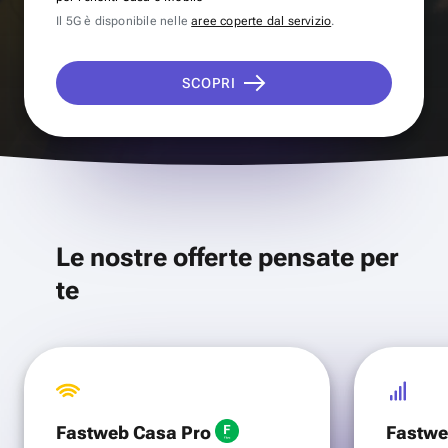
Il 5G è disponibile nelle
aree coperte dal servizio
.
SCOPRI
Le nostre offerte pensate per
te
Fastweb Casa Pro
Fastwe