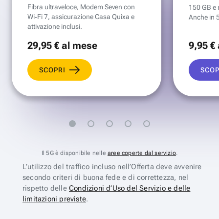
Fibra ultraveloce, Modem Seven con
150 GB e mi
Wi‑Fi 7, assicurazione Casa Quixa e
Anche in 
attivazione inclusi.
29
,95 €
al mese
9
,95 €
SCOPRI
SCOP
Il 5G è disponibile nelle
aree coperte dal servizio
.
L’utilizzo del traffico incluso nell’Offerta deve avvenire
secondo criteri di buona fede e di correttezza, nel
rispetto delle
Condizioni d’Uso del Servizio e delle
limitazioni previste
.