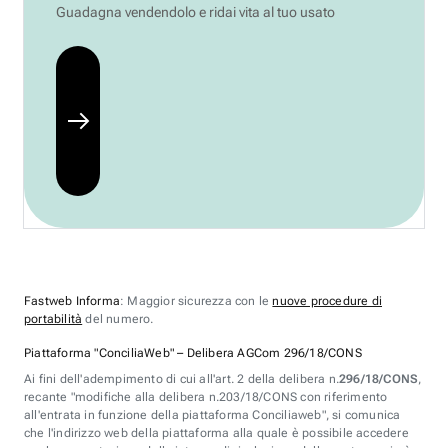
Guadagna vendendolo e ridai vita al tuo usato
Fastweb Informa
: Maggior sicurezza con le
nuove procedure di
portabilità
del numero.
Piattaforma "ConciliaWeb" – Delibera AGCom 296/18/CONS
Ai fini dell'adempimento di cui all'art. 2 della delibera n.
296/18/CONS
,
recante "modifiche alla delibera n.203/18/CONS con riferimento
all'entrata in funzione della piattaforma Conciliaweb", si comunica
che l'indirizzo web della piattaforma alla quale è possibile accedere