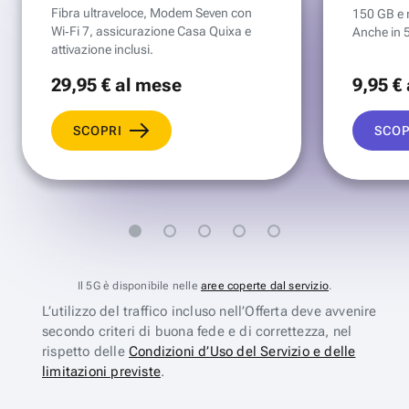
Fibra ultraveloce, Modem Seven con
150 GB e mi
Wi‑Fi 7, assicurazione Casa Quixa e
Anche in 
attivazione inclusi.
29
,95 €
al mese
9
,95 €
SCOPRI
SCOP
Il 5G è disponibile nelle
aree coperte dal servizio
.
L’utilizzo del traffico incluso nell’Offerta deve avvenire
secondo criteri di buona fede e di correttezza, nel
rispetto delle
Condizioni d’Uso del Servizio e delle
limitazioni previste
.