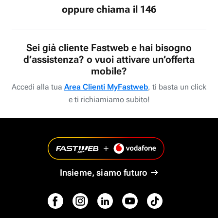
oppure chiama il 146
Sei già cliente Fastweb e hai bisogno
d’assistenza? o vuoi attivare un’offerta
mobile?
Accedi alla tua
Area Clienti MyFastweb
, ti basta un click
e ti richiamiamo subito!
Insieme, siamo futuro