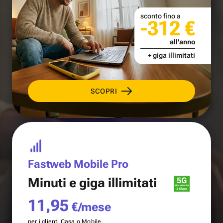
sconto fino a
-312 €
all'anno
+ giga illimitati
SCOPRI
Fastweb Mobile Pro
Minuti e
giga illimitati
11,95
€/mese
per i clienti Casa o Mobile