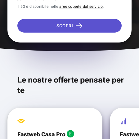
Il 5G è disponibile nelle
aree coperte dal servizio
.
SCOPRI
Le nostre offerte pensate per
te
Fastweb Casa Pro
Fastwe