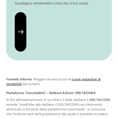
Guadagna vendendolo e ridai vita al tuo usato
Fastweb Informa
: Maggior sicurezza con le
nuove procedure di
portabilità
del numero.
Piattaforma "ConciliaWeb" – Delibera AGCom 296/18/CONS
Ai fini dell'adempimento di cui all'art. 2 della delibera n.
296/18/CONS
,
recante "modifiche alla delibera n.203/18/CONS con riferimento
all'entrata in funzione della piattaforma Conciliaweb", si comunica
che l'indirizzo web della piattaforma alla quale è possibile accedere