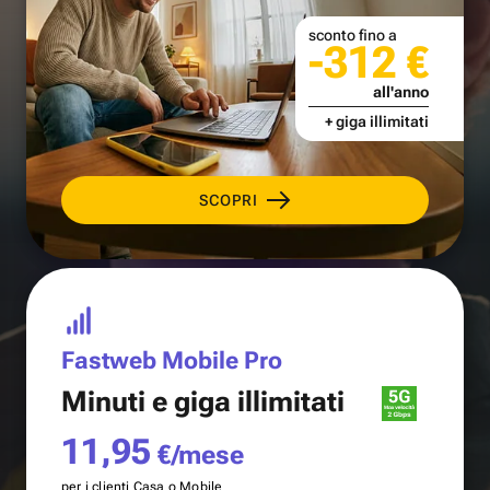
sconto fino a
-312 €
all'anno
+ giga illimitati
SCOPRI
Fastweb Mobile Pro
Minuti e
giga illimitati
11,95
€/mese
per i clienti Casa o Mobile