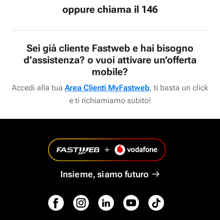
oppure chiama il 146
Sei già cliente Fastweb e hai bisogno
d’assistenza? o vuoi attivare un’offerta
mobile?
Accedi alla tua
Area Clienti MyFastweb
, ti basta un click
e ti richiamiamo subito!
Insieme, siamo futuro