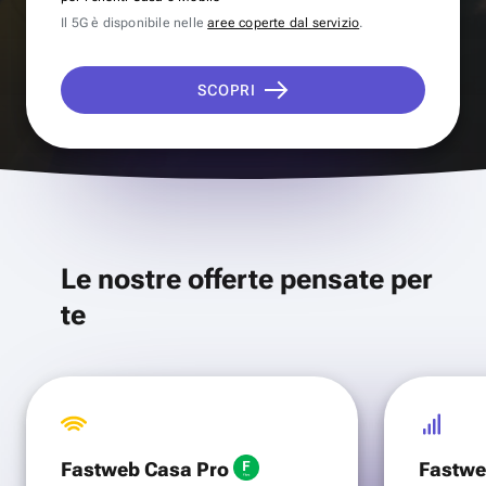
Il 5G è disponibile nelle
aree coperte dal servizio
.
SCOPRI
Le nostre offerte pensate per
te
Fastweb Casa Pro
Fastwe