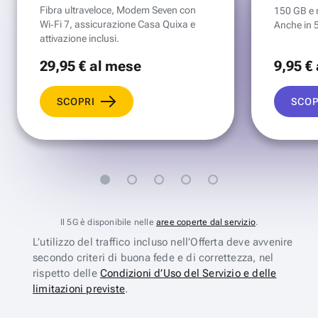
Fibra ultraveloce, Modem Seven con
150 GB e mi
Wi‑Fi 7, assicurazione Casa Quixa e
Anche in 
attivazione inclusi.
29
,95 €
al mese
9
,95 €
SCOPRI
SCOP
Il 5G è disponibile nelle
aree coperte dal servizio
.
L’utilizzo del traffico incluso nell’Offerta deve avvenire
secondo criteri di buona fede e di correttezza, nel
rispetto delle
Condizioni d’Uso del Servizio e delle
limitazioni previste
.