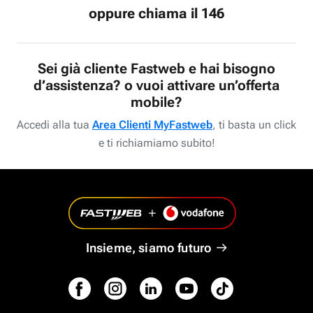
oppure chiama il 146
Sei già cliente Fastweb e hai bisogno
d’assistenza? o vuoi attivare un’offerta
mobile?
Accedi alla tua
Area Clienti MyFastweb
, ti basta un click
e ti richiamiamo subito!
Insieme, siamo futuro