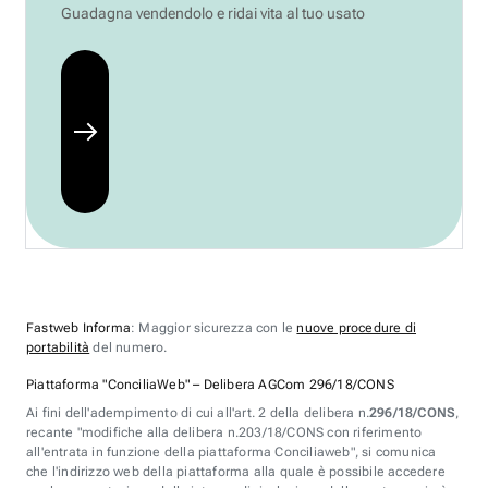
Guadagna vendendolo e ridai vita al tuo usato
Fastweb Informa
: Maggior sicurezza con le
nuove procedure di
portabilità
del numero.
Piattaforma "ConciliaWeb" – Delibera AGCom 296/18/CONS
Ai fini dell'adempimento di cui all'art. 2 della delibera n.
296/18/CONS
,
recante "modifiche alla delibera n.203/18/CONS con riferimento
all'entrata in funzione della piattaforma Conciliaweb", si comunica
che l'indirizzo web della piattaforma alla quale è possibile accedere