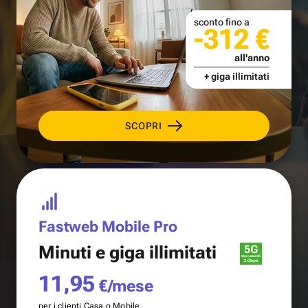
sconto fino a
-312 €
all'anno
+ giga illimitati
SCOPRI
Fastweb Mobile Pro
Minuti e
giga illimitati
11,95
€/mese
per i clienti Casa o Mobile