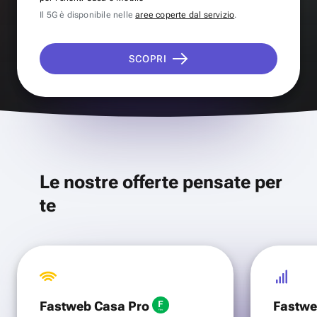
Il 5G è disponibile nelle
aree coperte dal servizio
.
SCOPRI
Le nostre offerte pensate per
te
Fastweb Casa Pro
Fastwe